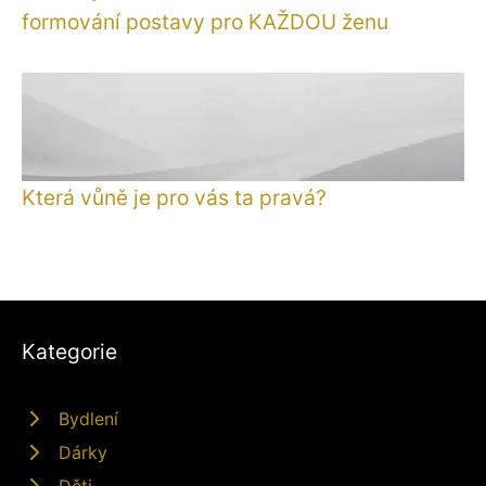
formování postavy pro KAŽDOU ženu
Která vůně je pro vás ta pravá?
Kategorie
Bydlení
Dárky
Děti