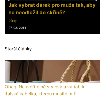
Jak vybrat dárek pro muže tak, aby
ho neodložil do skříně?
Dárky
27. 03. 2014
Starší články
Obag: Neuvěřitelně stylová a variabilní
italská kabelka, kterou musíte mít!