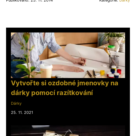
Publikováno: 25. 11. 2014
Kategorie:
Dárky
Vytvořte si ozdobné jmenovky na
dárky pomocí razítkování
Dárky
25. 11. 2021