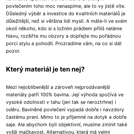
povlečením toho moc nenaspíme, ale to vy jistě víte.
Důsledný výběr a investice do kvalitních materiálů je
důležitější, než si většina lidí myslí. A máte-li ve svém
okolí někoho, kdo si s ložním prádlem příliš neláme
hlavu, rozšiřte mu obzory a dopřejte mu pořádnou
porci stylu a pohodlí. Prozradíme vám, na co si dát
pozor.
Který materiál je ten nej?
Mezi nejoblíbenější a zároveň nejprodávanější
materiály patří 100% bavlna. Její výhoda spočívá ve
vysoké odolnosti v tahu (jen tak se neroztrhne) i
oděru. Bavlněné povlečení vypadá dobře i navzdory
častému praní. Mimo to je příjemné na dotyk a dobře
saje. Ale abychom byli objektivní, musíme zmínit také
vyšší mačkavost. Alternativou, která má velmi