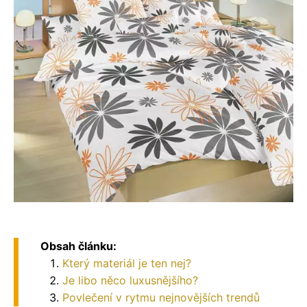
Obsah článku:
Který materiál je ten nej?
Je libo něco luxusnějšího?
Povlečení v rytmu nejnovějších trendů