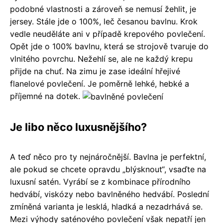
podobné vlastnosti a zároveň se nemusí žehlit, je
jersey. Stále jde o 100%, leč česanou bavlnu. Krok
vedle neuděláte ani v případě krepového povlečení.
Opět jde o 100% bavlnu, která se strojově tvaruje do
vlnitého povrchu. Nežehlí se, ale ne každý krepu
přijde na chuť. Na zimu je zase ideální hřejivé
flanelové povlečení. Je poměrně lehké, hebké a
příjemné na dotek.
Je libo něco luxusnějšího?
A teď něco pro ty nejnáročnější. Bavlna je perfektní,
ale pokud se chcete opravdu „blýsknout“, vsaďte na
luxusní satén. Vyrábí se z kombinace přírodního
hedvábí, viskózy nebo bavlněného hedvábí. Poslední
zmíněná varianta je lesklá, hladká a nezadrhává se.
Mezi výhody saténového povlečení však nepatří jen