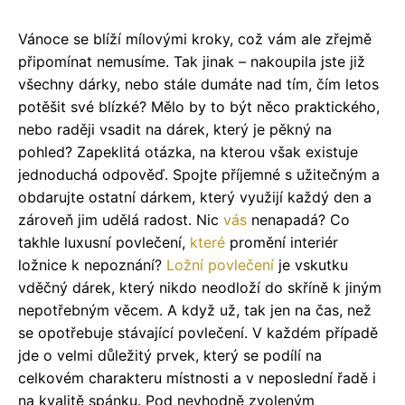
Vánoce se blíží mílovými kroky, což vám ale zřejmě
připomínat nemusíme. Tak jinak – nakoupila jste již
všechny dárky, nebo stále dumáte nad tím, čím letos
potěšit své blízké? Mělo by to být něco praktického,
nebo raději vsadit na dárek, který je pěkný na
pohled? Zapeklitá otázka, na kterou však existuje
jednoduchá odpověď. Spojte příjemné s užitečným a
obdarujte ostatní dárkem, který využijí každý den a
zároveň jim udělá radost. Nic
vás
nenapadá? Co
takhle luxusní povlečení,
které
promění interiér
ložnice k nepoznání?
Ložní povlečení
je vskutku
vděčný dárek, který nikdo neodloží do skříně k jiným
nepotřebným věcem. A když už, tak jen na čas, než
se opotřebuje stávající povlečení. V každém případě
jde o velmi důležitý prvek, který se podílí na
celkovém charakteru místnosti a v neposlední řadě i
na kvalitě spánku. Pod nevhodně zvoleným