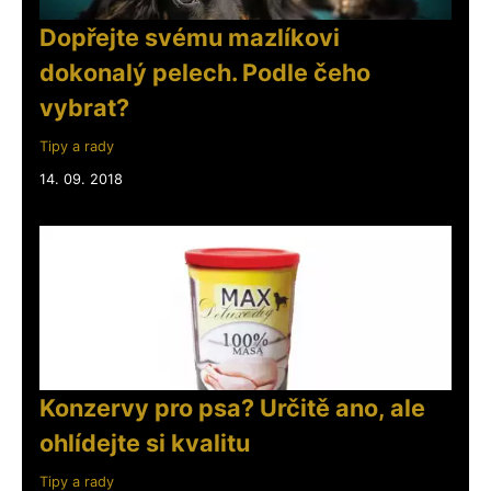
Dopřejte svému mazlíkovi
dokonalý pelech. Podle čeho
vybrat?
Tipy a rady
14. 09. 2018
Konzervy pro psa? Určitě ano, ale
ohlídejte si kvalitu
Tipy a rady