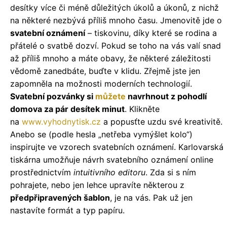
desítky více či méně důležitých úkolů a úkonů, z nichž
na některé nezbývá příliš mnoho času. Jmenovitě jde o
svatební oznámení
– tiskovinu, díky které se rodina a
přátelé o svatbě dozví. Pokud se toho na vás valí snad
až příliš mnoho a máte obavy, že některé záležitosti
vědomě zanedbáte, buďte v klidu. Zřejmě jste jen
zapomněla na možnosti moderních technologií.
Svatební pozvánky si
můžete
navrhnout z pohodlí
domova za pár desítek minut
. Klikněte
na
www.vyhodnytisk.cz
a popusťte uzdu své kreativitě.
Anebo se (podle hesla „netřeba vymýšlet kolo“)
inspirujte ve vzorech svatebních oznámení. Karlovarská
tiskárna umožňuje návrh svatebního oznámení online
prostřednictvím
intuitivního editoru
. Zda si s ním
pohrajete, nebo jen lehce upravíte některou z
předpřipravených šablon
, je na vás. Pak už jen
nastavíte formát a typ papíru.