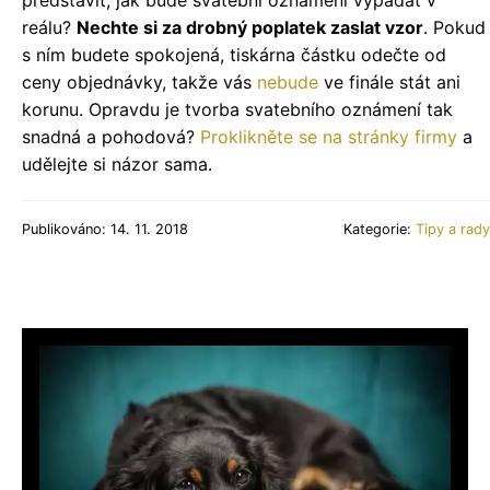
představit, jak bude svatební oznámení vypadat v
reálu?
Nechte si za drobný poplatek zaslat vzor
. Pokud
s ním budete spokojená, tiskárna částku odečte od
ceny objednávky, takže vás
nebude
ve finále stát ani
korunu. Opravdu je tvorba svatebního oznámení tak
snadná a pohodová?
Proklikněte se na stránky firmy
a
udělejte si názor sama.
Publikováno: 14. 11. 2018
Kategorie:
Tipy a rady