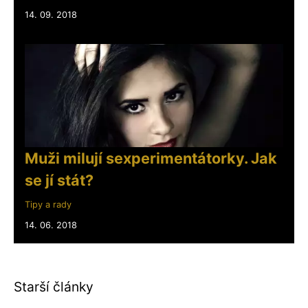
14. 09. 2018
Muži milují sexperimentátorky. Jak
se jí stát?
Tipy a rady
14. 06. 2018
Starší články