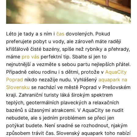
Léto je tady a s ním i
čas
dovolených. Pokud
preferujete pobyt u vody, ale zároveň máte raději
křišťálově čisté bazény, spíše než rybníky a přehrady,
máme
pro
vás
perfektní tip. Sbalte si jen to
nejnutnější a vezměte s sebou partu nejlepších přátel.
Případně celou rodinu i s dětmi, protože v
AquaCity
Poprad
nikdo nezažije nudu. Vyhlášený
aquapark na
Slovensku
se nachází ve městě Poprad v Prešovském
kraji. Zahraniční turisty láká širokým spektrem
teplých, geotermálních plaveckých a relaxačních
bazénů s úžasnými atrakcemi. V AquaCity se nudit
nebudete, ale s jedním problémem se přeci jen
potýkat budete. Není snadné se rozhodnout, njakým
způsobem trávit čas. Slovenský aquapark toho nabízí