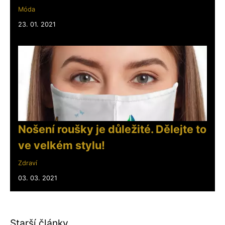
Móda
23. 01. 2021
Nošení roušky je důležité. Dělejte to
ve velkém stylu!
Zdraví
03. 03. 2021
Starší články