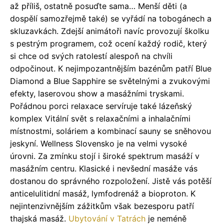
až příliš, ostatně posuďte sama… Menší děti (a
dospělí samozřejmě také) se vyřádí na tobogánech a
skluzavkách. Zdejší animátoři navíc provozují školku
s pestrým programem, což ocení každý rodič, který
si chce od svých ratolestí alespoň na chvíli
odpočinout. K nejimpozantnějším bazénům patří Blue
Diamond a Blue Sapphire se světelnými a zvukovými
efekty, laserovou show a masážními tryskami.
Pořádnou porci relaxace servíruje také lázeňský
komplex Vitální svět s relaxačními a inhalačními
místnostmi, soláriem a kombinací sauny se sněhovou
jeskyní. Wellness Slovensko je na velmi vysoké
úrovni. Za zmínku stojí i široké spektrum masáží v
masážním centru. Klasické i nevšední masáže vás
dostanou do správného rozpoložení. Jistě vás potěší
anticelulitidní masáž, lymfodrenáž a bioproton. K
nejintenzivnějším zážitkům však bezesporu patří
thajská masáž.
Ubytování v Tatrách
je neméně