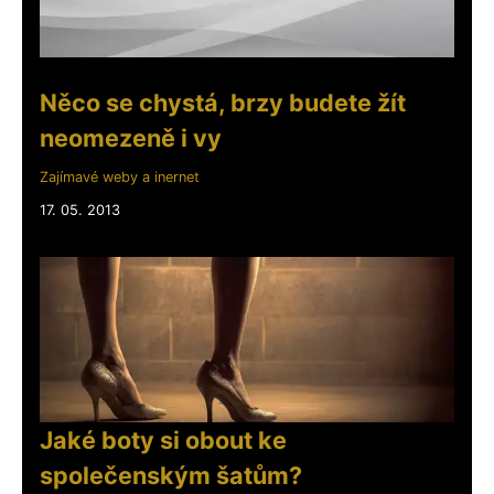
Něco se chystá, brzy budete žít
neomezeně i vy
Zajímavé weby a inernet
17. 05. 2013
Jaké boty si obout ke
společenským šatům?