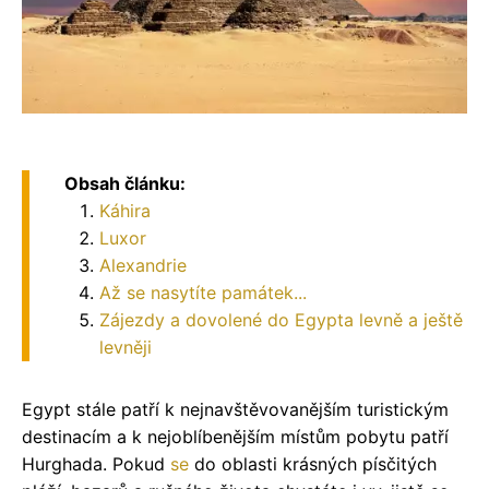
Obsah článku:
Káhira
Luxor
Alexandrie
Až se nasytíte památek...
Zájezdy a dovolené do Egypta levně a ještě
levněji
Egypt stále patří k nejnavštěvovanějším turistickým
destinacím a k nejoblíbenějším místům pobytu patří
Hurghada. Pokud
se
do oblasti krásných písčitých