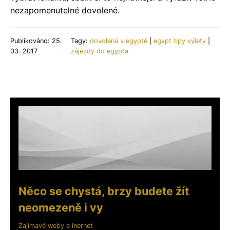
nezapomenutelné dovolené.
Publikováno: 25.
Tagy:
dovolená v egyptě
|
egypt tipy výlety
|
03. 2017
zájezdy do egypta
Něco se chystá, brzy budete žít
neomezeně i vy
Zajímavé weby a inernet