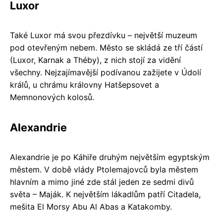
Luxor
Také Luxor má svou přezdívku – největší muzeum
pod otevřeným nebem. Město se skládá ze tří částí
(Luxor, Karnak a Théby), z nich stojí za vidění
všechny. Nejzajímavější podívanou zažijete v Údolí
králů, u chrámu královny Hatšepsovet a
Memnonových kolosů.
Alexandrie
Alexandrie je po Káhiře druhým největším egyptským
městem. V době vlády Ptolemajovců byla městem
hlavním a mimo jiné zde stál jeden ze sedmi divů
světa – Maják. K největším lákadlům patří Citadela,
mešita El Morsy Abu Al Abas a Katakomby.