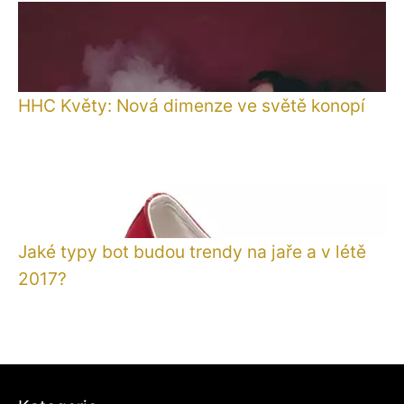
HHC Květy: Nová dimenze ve světě konopí
Jaké typy bot budou trendy na jaře a v létě
2017?