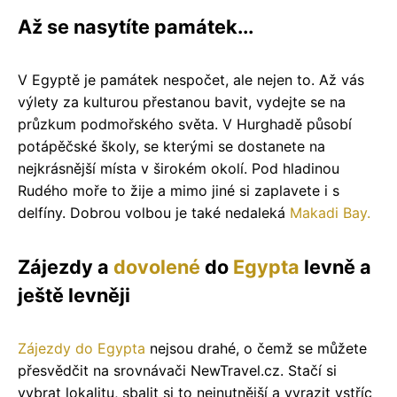
Až se nasytíte památek...
V Egyptě je památek nespočet, ale nejen to. Až vás
výlety za kulturou přestanou bavit, vydejte se na
průzkum podmořského světa. V Hurghadě působí
potápěčské školy, se kterými se dostanete na
nejkrásnější místa v širokém okolí. Pod hladinou
Rudého moře to žije a mimo jiné si zaplavete i s
delfíny. Dobrou volbou je také nedaleká
Makadi Bay.
Zájezdy a
dovolené
do
Egypta
levně a
ještě levněji
Zájezdy do Egypta
nejsou drahé, o čemž se můžete
přesvědčit na srovnávači NewTravel.cz. Stačí si
vybrat lokalitu, sbalit si to nejnutnější a vyrazit vstříc