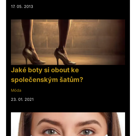
17. 05. 2013
Jaké boty si obout ke
společenským šatům?
Móda
23. 01. 2021