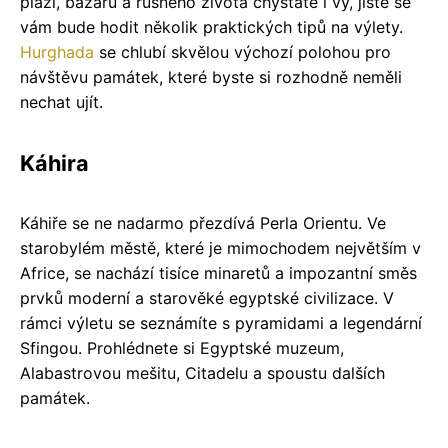
pláží, bazarů a rušného života chystáte i vy, jistě se
vám bude hodit několik praktických tipů na výlety.
Hurghada
se chlubí skvělou výchozí polohou pro
návštěvu památek, které byste si rozhodně neměli
nechat ujít.
Káhira
Káhiře se ne nadarmo přezdívá Perla Orientu. Ve
starobylém městě, které je mimochodem největším v
Africe, se nachází tisíce minaretů a impozantní směs
prvků moderní a starověké egyptské civilizace. V
rámci výletu se seznámíte s pyramidami a legendární
Sfingou. Prohlédnete si Egyptské muzeum,
Alabastrovou mešitu, Citadelu a spoustu dalších
památek.