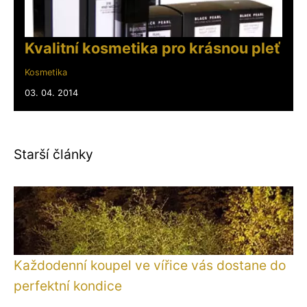
Kvalitní kosmetika pro krásnou pleť
Kosmetika
03. 04. 2014
Starší články
Každodenní koupel ve vířice vás dostane do
perfektní kondice