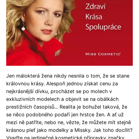
Jen málokterá žena nikdy nesnila o tom, že se stane
královnou krásy. Alespoň jednou získat cenu za
nejkrásnější dívku, procházet se po molech v
exkluzivních modelech a objevit se na obálkách
prestižních časopisů... Realita je bohužel taková, že
se něco podobného podaří jen hrstce žen. A ať už
mezi ně patříte, nebo ne, vězte, že můžete mít stejně
krásnou pleť jako modelky a Missky. Jak toho docílit?
Vsaďte na jedinečné kosmetické přípravky značky