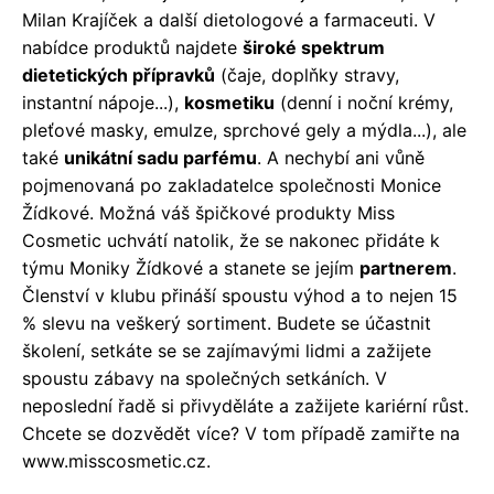
Milan Krajíček a další dietologové a farmaceuti. V
nabídce produktů najdete
široké spektrum
dietetických přípravků
(čaje, doplňky stravy,
instantní nápoje...),
kosmetiku
(denní i noční krémy,
pleťové masky, emulze, sprchové gely a mýdla...), ale
také
unikátní sadu parfému
. A nechybí ani vůně
pojmenovaná po zakladatelce společnosti Monice
Žídkové. Možná váš špičkové produkty Miss
Cosmetic uchvátí natolik, že se nakonec přidáte k
týmu Moniky Žídkové a stanete se jejím
partnerem
.
Členství v klubu přináší spoustu výhod a to nejen 15
% slevu na veškerý sortiment. Budete se účastnit
školení, setkáte se se zajímavými lidmi a zažijete
spoustu zábavy na společných setkáních. V
neposlední řadě si přivyděláte a zažijete kariérní růst.
Chcete se dozvědět více? V tom případě zamiřte na
www.misscosmetic.cz.