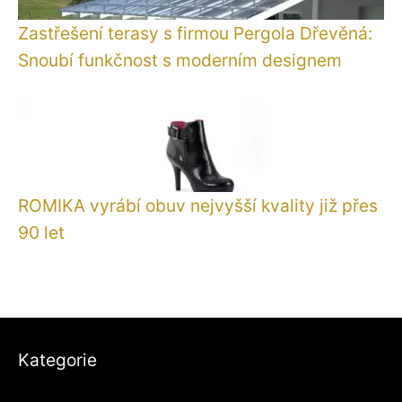
Zastřešení terasy s firmou Pergola Dřevěná:
Snoubí funkčnost s moderním designem
ROMIKA vyrábí obuv nejvyšší kvality již přes
90 let
Kategorie