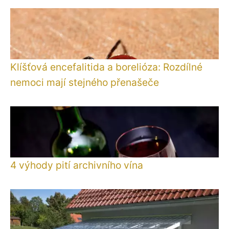
Klíšťová encefalitida a borelióza: Rozdílné
nemoci mají stejného přenašeče
4 výhody pití archivního vína