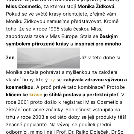
Miss Cosmetic
, za kterou stojí
Monika Žídková
.
Pokud se ve světě krásy orientujete, zřejmě vám
Moniku Žídkovou nemusíme představovat. Kromě
toho, že se v roce 1995 stala českou Miss,
zabodovala také v Miss Europe. Stala se
českým
symbolem přirozené krásy
a
inspirací pro mnoho
žen
.
Již v této době si
Monika začala pohrávat s myšlenkou na založení
vlastní firmy, který
by
se
zabývala zdravou výživou a
kosmetikou
. A proč právě tato kombinace? Protože
klíčem ke
kráse
je štíhlá postava a perfektní pleť
. V
roce 2001 proto došlo k registraci Miss Cosmetic a
získání ochranné známky. Společnost vstoupila na
trhu v roce 2003 a od této doby se její produkty těší
značné popularitě. Na vývoji se podíleli přední
odborníci, mimo jiné i Prof. Dr. Rajko Doleček, Dr.Sc,