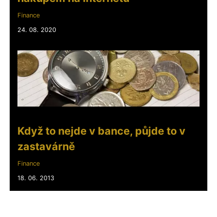
Finance
24. 08. 2020
Když to nejde v bance, půjde to v
zastavárně
Finance
18. 06. 2013