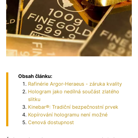
Obsah článku:
Rafinérie Argor-Heraeus - záruka kvality
Hologram jako nedílná součást zlatého
slitku
Kinebar®: Tradiční bezpečnostní prvek
Kopírování hologramu není možné
Cenová dostupnost