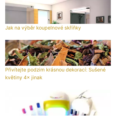
Jak na výběr koupelnové skříňky
Přivítejte podzim krásnou dekorací: Sušené
květiny 4× jinak