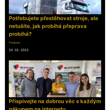
Potřebujete přestěhovat stroje, ale
netušíte, jak probíhá přeprava
probíhá?
Finance
24. 02. 2023
Přispívejte na dobrou věc s každým
nákupem na internetu