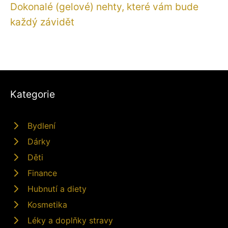
Dokonalé (gelové) nehty, které vám bude
každý závidět
Kategorie
Bydlení
Dárky
Děti
Finance
Hubnutí a diety
Kosmetika
Léky a doplňky stravy