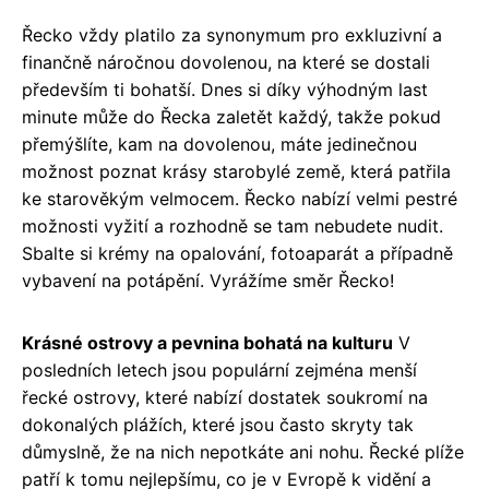
Řecko vždy platilo za synonymum pro exkluzivní a
finančně náročnou dovolenou, na které se dostali
především ti bohatší. Dnes si díky výhodným last
minute může do Řecka zaletět každý, takže pokud
přemýšlíte, kam na dovolenou, máte jedinečnou
možnost poznat krásy starobylé země, která patřila
ke starověkým velmocem. Řecko nabízí velmi pestré
možnosti vyžití a rozhodně se tam nebudete nudit.
Sbalte si krémy na opalování, fotoaparát a případně
vybavení na potápění. Vyrážíme směr Řecko!
Krásné ostrovy a pevnina bohatá na kulturu
V
posledních letech jsou populární zejména menší
řecké ostrovy, které nabízí dostatek soukromí na
dokonalých plážích, které jsou často skryty tak
důmyslně, že na nich nepotkáte ani nohu. Řecké plíže
patří k tomu nejlepšímu, co je v Evropě k vidění a