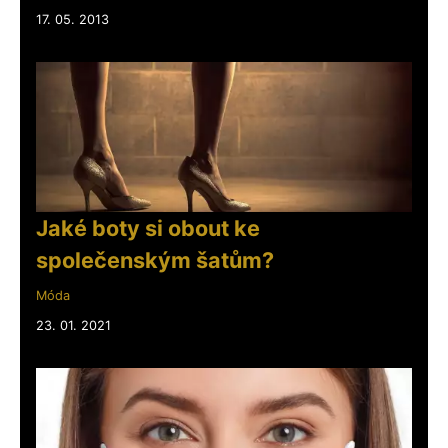
17. 05. 2013
Jaké boty si obout ke
společenským šatům?
Móda
23. 01. 2021