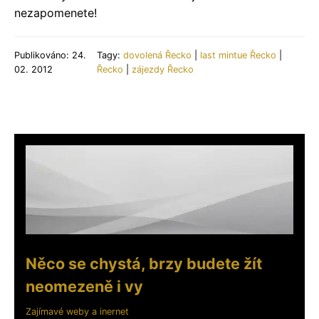
nezapomenete!
Publikováno: 24.
Tagy:
dovolená Řecko
|
last mintue Řecko
|
02. 2012
Řecko
|
zájezdy Řecko
Něco se chystá, brzy budete žít
neomezeně i vy
Zajímavé weby a inernet