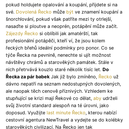
pokud holdujete opalování a koupání, přijdete si na
své.
Dovolená Řecko
může
být
ve znamení koupání a
šnorchlování, pokud však patříte mezi ty otrlejší,
nasaďte si ploutve a neoprén, potápění může začít.
Zájezdy Řecko
si oblíbili jak amatérští, tak
profesionální potápěči, kteří ví, že jsou kolem
řeckých břehů ideální podmínky pro ponor. Co se
týče Řecka na pevnině, nenechte si ujít možnost
návštěvy chrámů a starověkých památek. Stále v
nich přetrvává kouzlo staré několik tisíc let.
Do
Řecka za pár babek
Jak již bylo zmíněno,
Řecko
už
dávno nepatří na seznam nedostupných dovolených,
ale naopak těch cenově příznivých. Vzhledem ke
stupňující se krizi mají Řekové co dělat,
aby
udrželi
svůj životní standard alespoň na té úrovni, jako
doposud. Využijte
last minute Řecko
, kterou nabízí
cestovní agentura NewTravel a vydejte se do kolébky
starověkých civilizací. Na Řecko jen tak