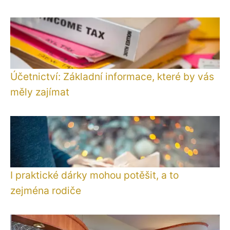
Účetnictví: Základní informace, které by vás
měly zajímat
I praktické dárky mohou potěšit, a to
zejména rodiče