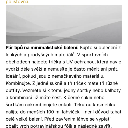
pojišťovna
.
Pár tipů na minimalistické balení:
Kupte si oblečení z
lehkých a prodyšných materiálů. V sportovních
obchodech najdete trička s UV ochranou, která navíc
vydrží déle svěží a nemusíte je často měnit ani prát.
Ideální, pokud jsou z nemačkavého materiálu.
Kombinujte. Z jedné sukně a tří triček máte tři různé
outfity. Vezměte si k tomu jedny šortky nebo kalhoty
a kombinací již máte šest. K černé sukni nebo
šortkám nakombinujete cokoli. Tekutou kosmetiku
nalijte do menších 100 ml lahviček – není důvod tahat
celé velké balení. Před zavřením láhve se vyplatí
obalit vrch potravinářskou fólií a následně zavřít.