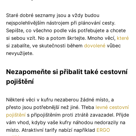
Staré dobré seznamy jsou a vždy budou
nejspolehlivějším nástrojem při plánování cesty.
Sepište, co všechno podle vás potřebujete a chcete
si sebou vzít. No a potom škrtejte. Mnoho věcí,
které
si zabalíte, ve skutečnosti během
dovolené
vůbec
nevyužijete.
Nezapomeňte si přibalit také cestovní
pojištění
Některé věci v kufru nezaberou žádné místo, a
přesto jsou potřebnější než jiné. Třeba
levné cestovní
pojištění
s připojištěním proti ztrátě zavazadel. Přijde
vám vhod, kdyby vaše kufry náhodou nedorazily na
místo. Atraktivní tarify nabízí například
ERGO