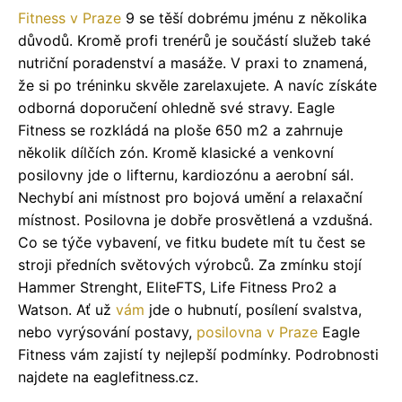
Fitness v Praze
9 se těší dobrému jménu z několika
důvodů. Kromě profi trenérů je součástí služeb také
nutriční poradenství a masáže. V praxi to znamená,
že si po tréninku skvěle zarelaxujete. A navíc získáte
odborná doporučení ohledně své stravy. Eagle
Fitness se rozkládá na ploše 650 m2 a zahrnuje
několik dílčích zón. Kromě klasické a venkovní
posilovny jde o lifternu, kardiozónu a aerobní sál.
Nechybí ani místnost pro bojová umění a relaxační
místnost. Posilovna je dobře prosvětlená a vzdušná.
Co se týče vybavení, ve fitku budete mít tu čest se
stroji předních světových výrobců. Za zmínku stojí
Hammer Strenght, EliteFTS, Life Fitness Pro2 a
Watson. Ať už
vám
jde o hubnutí, posílení svalstva,
nebo vyrýsování postavy,
posilovna v Praze
Eagle
Fitness vám zajistí ty nejlepší podmínky. Podrobnosti
najdete na eaglefitness.cz.