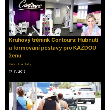
Kruhový trénink Contours: Hubnutí
a formování postavy pro KAŽDOU
ženu
Hubnutí a diety
17. 11. 2015