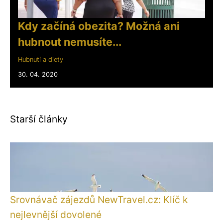
Kdy začíná obezita? Možná ani
hubnout nemusíte...
Hubnutí a diety
30. 04. 2020
Starší články
Srovnávač zájezdů NewTravel.cz: Klíč k
nejlevnější dovolené