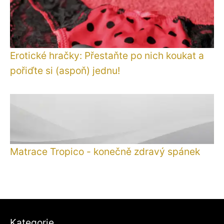
Erotické hračky: Přestaňte po nich koukat a
pořiďte si (aspoň) jednu!
Matrace Tropico - konečně zdravý spánek
Kategorie