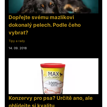
Dopřejte svému mazlíkovi
dokonalý pelech. Podle čeho
vybrat?
Tipy a rady
14. 09. 2018
Konzervy pro psa? Určitě ano, ale
ohlídejte si kvalitu