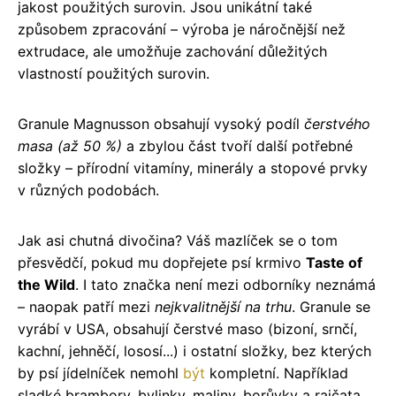
jakost použitých surovin. Jsou unikátní také
způsobem zpracování – výroba je náročnější než
extrudace, ale umožňuje zachování důležitých
vlastností použitých surovin.
Granule Magnusson obsahují vysoký podíl
čerstvého
masa (až 50 %)
a zbylou část tvoří další potřebné
složky – přírodní vitamíny, minerály a stopové prvky
v různých podobách.
Jak asi chutná divočina? Váš mazlíček se o tom
přesvědčí, pokud mu dopřejete psí krmivo
Taste of
the Wild
. I tato značka není mezi odborníky neznámá
– naopak patří mezi
nejkvalitnější na trhu
. Granule se
vyrábí v USA, obsahují čerstvé maso (bizoní, srnčí,
kachní, jehněčí, lososí...) i ostatní složky, bez kterých
by psí jídelníček nemohl
být
kompletní. Například
sladké brambory, bylinky, maliny, borůvky a rajčata.