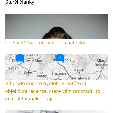
Starší články
Účesy 2015: Trendy budou natáčky
Víte, kde chcete bydlet? Přečtěte si
objektivní recenze, které vám prozradí i to,
co realitní makléř tají