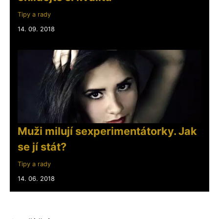
Tipy a rady
14. 09. 2018
Muži milují sexperimentátorky. Jak
se jí stát?
Tipy a rady
14. 06. 2018