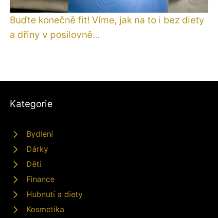
Buďte konečně fit! Víme, jak na to i bez diety
a dřiny v posilovně...
Kategorie
Bydlení
Dárky
Děti
Finance
Hubnutí a diety
Kosmetika