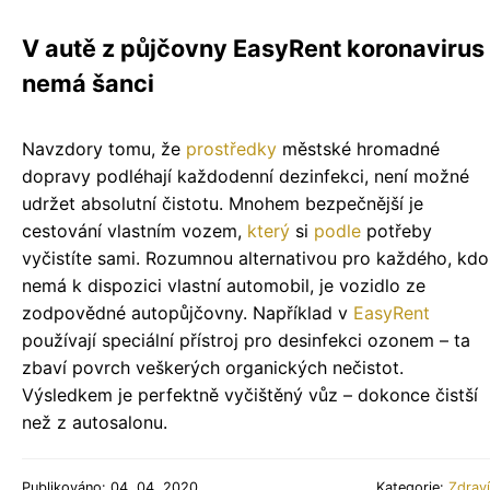
V autě z půjčovny EasyRent koronavirus
nemá šanci
Navzdory tomu, že
prostředky
městské hromadné
dopravy podléhají každodenní dezinfekci, není možné
udržet absolutní čistotu. Mnohem bezpečnější je
cestování vlastním vozem,
který
si
podle
potřeby
vyčistíte sami. Rozumnou alternativou pro každého, kdo
nemá k dispozici vlastní automobil, je vozidlo ze
zodpovědné autopůjčovny. Například v
EasyRent
používají speciální přístroj pro desinfekci ozonem – ta
zbaví povrch veškerých organických nečistot.
Výsledkem je perfektně vyčištěný vůz – dokonce čistší
než z autosalonu.
Publikováno: 04. 04. 2020
Kategorie:
Zdraví