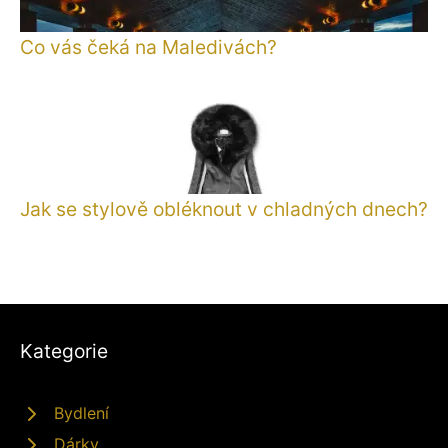
Co vás čeká na Maledivách?
Jak se stylově obléknout v chladných dnech?
Kategorie
Bydlení
Dárky