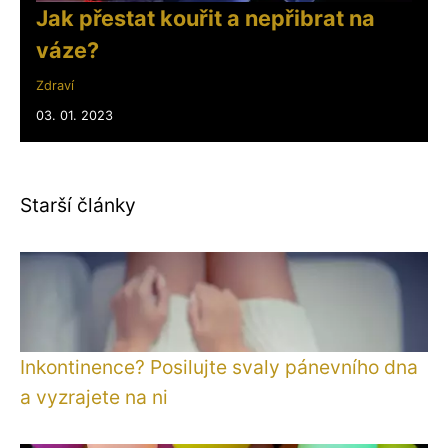
Jak přestat kouřit a nepřibrat na
váze?
Zdraví
03. 01. 2023
Starší články
Inkontinence? Posilujte svaly pánevního dna
a vyzrajete na ni