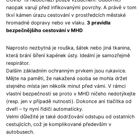
naopak varují před infikovanými povrchy. A právě v tom
tkví kámen úrazu cestování v prostředcích městské
hromadné dopravy nebo ve vlaku.
3 pravidla
bezpečnějšího cestování v MHD
Naprosto nezbytná je rouška, šátek nebo jiná tkanina,
která brání šíření kapének ústy. Ideální je samozřejmě
respirátor.
Dalším základním ochranným prvkem jsou rukavice.
Mějte na paměti, že nakažená osoba se mohla držet
stejného místa jen několik minut před vámi. V rámci
vlastní bezpečnosti se proto v MHD ničeho nedotýkejte
(resp. jen v případě nutnosti). Dokonce ani tlačítka od
dveří – ty nyní řidiči automaticky.
Velmi důležité je také dodržování odstupu od ostatních
cestujících, což je komplikované především v
autobusech.