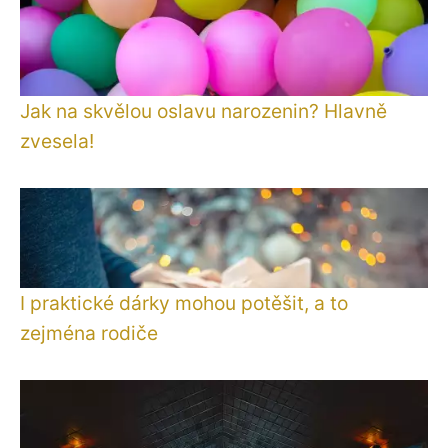
Jak na skvělou oslavu narozenin? Hlavně
zvesela!
I praktické dárky mohou potěšit, a to
zejména rodiče