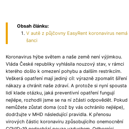
Obsah článku:
V autě z půjčovny EasyRent koronavirus nemá
šanci
Koronavirus hýbe světem a naše země není výjimkou.
Vláda České republiky vyhlásila nouzový stav, v rámci
kterého došlo k omezení pohybu a dalším restrikcím.
Veškerá opatření mají jediný cíl: výrazně zpomalit šíření
nákazy a chránit naše zdraví. A protože si nyní spousta
lidí klade otázku, jaká preventivní opatření fungují
nejlépe, rozhodli jsme se na ní zčásti odpovědět. Pokud
nemůžete zůstat doma (což by vás ochránilo nejlépe),
dodržujte v MHD následující pravidla. K přenosu
virových částic koronaviru způsobujícího onemocnění
COVID-19 nedochází pouze vzduchem. Odborníci