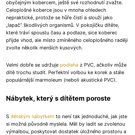
obyčejným kobercem, ještě své rozhodnutí zvažte.
Celoplošné koberce jsou v mnoha ohledech
nepraktické, protože se hůře čistí a slouží jako
„lapač“ škodlivých organismů. V pokojíčku dítěte,
které tráví spoustu času a podlaze, sice koberec
přijde vhod, ale místo zmíněného celoplošného raději
zvolte několik menších kusových.
Velmi dobře se udržuje
podlaha
z PVC, ačkoliv může
dítě trochu studit. Perfektní volbou ke korek a stále
populárnější marmoleum (neboli akustické PVC).
Nábytek, který s dítětem poroste
S
dětským nábytkem
to není tak jednoduché, jak jste
si možná původně myslela. Měl by ladit se zvolenou
výmalbou, poskytovat dostatek úložného prostoru a