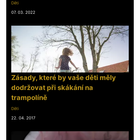
Děti
07. 03. 2022
Zásady, které by vaše děti měly
dodržovat při skákání na
trampolíně
Děti
22. 04. 2017