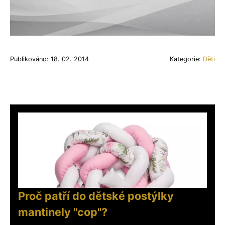
Publikováno: 18. 02. 2014
Kategorie:
Děti
Proč patří do dětské postýlky
mantinely "cop"?