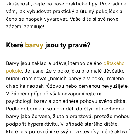
zkušenosti, dejte na naše praktické tipy. Prozradíme
vám, jak vybudovat praktický a útulný pokojíček a
čeho se naopak vyvarovat. Vaše díte si své nové
zázemí zamiluje!
Které
barvy
jsou ty pravé?
Barvy jsou základ a udávají tempo celého
dětského
pokoje
. Je jasné, že v pokojíčku pro malé děvčátko
budou dominovat „holčičí“ barvy a v pokoji malého
chlapíka naopak růžovou nebo červenou nevyužijete.
V žádném případě však nezapomínejte na
psychologii barev a zohledněte pohovu svého dítka.
Podle odborníku jsou pro děti do čtyř let nevhodné
barvy jako červená, žlutá a oranžová, protože mohou
podpořit hyperaktivitu. V případě staršího dítěte,
které je v porovnání se svými vrstevníky méně aktivní