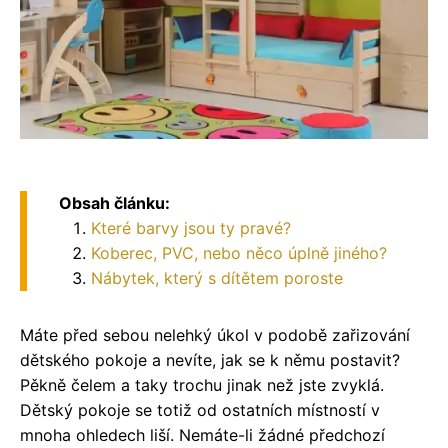
Obsah článku:
Které barvy jsou ty pravé?
Koberec, PVC, nebo něco úplně jiného?
Nábytek, který s dítětem poroste
Máte před sebou nelehký úkol v podobě zařizování
dětského pokoje a nevíte, jak se k němu postavit?
Pěkně čelem a taky trochu jinak než jste zvyklá.
Dětský pokoje se totiž od ostatních místností v
mnoha ohledech liší. Nemáte-li žádné předchozí