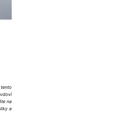
 tento
vdoví
ňte na
stky a