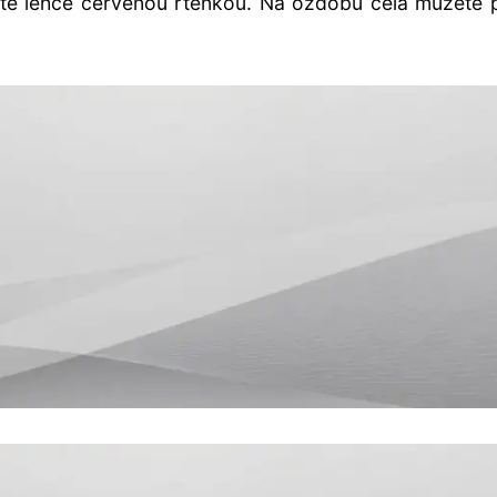
lujte lehce červenou rtěnkou. Na ozdobu čela můžete 