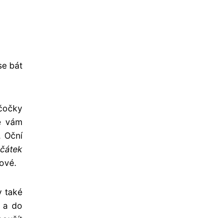
se bát
 čočky
že vám
. Oční
ačátek
kové.
y také
u a do