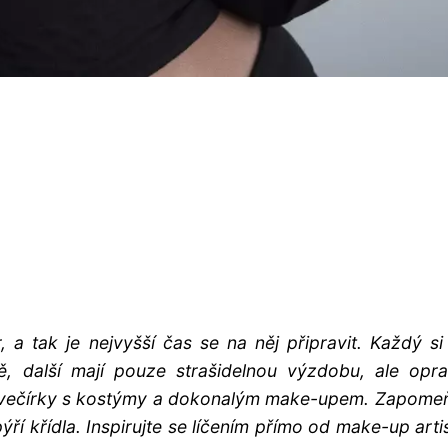
 a tak je nejvyšší čas se na něj připravit. Každý si
, další mají pouze strašidelnou výzdobu, ale opra
é večírky s kostýmy a dokonalým make-upem. Zapome
ří křídla. Inspirujte se líčením přímo od make-up arti