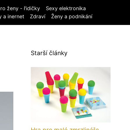
ro ženy - řidičky
Sexy elektronika
 a inernet
Zdraví
Ženy a podnikání
Starší články
Hra pro malé zmrzlináře