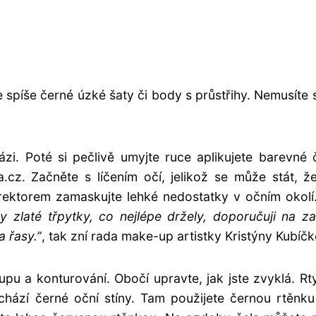
spíše černé úzké šaty či body s průstřihy. Nemusíte 
zi. Poté si pečlivě umyjte ruce aplikujete barevné
.cz. Začněte s líčením očí, jelikož se může stát, 
rektorem zamaskujte lehké nedostatky v očním okolí
y zlaté třpytky, co nejlépe držely, doporučuji na z
a řasy.”
, tak zní rada make-up artistky Kristýny Kubíč
pu a konturování. Obočí upravte, jak jste zvyklá. Rt
nachází černé oční stíny. Tam použijete černou rtěnk