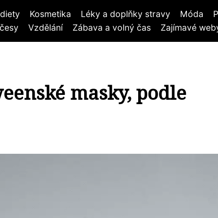
diety
Kosmetika
Léky a doplňky stravy
Móda
P
účesy
Vzdělání
Zábava a volný čas
Zajímavé weby
weenské masky, podle