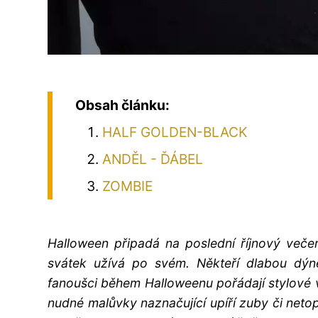
Obsah článku:
HALF GOLDEN-BLACK
ANDĚL - ĎÁBEL
ZOMBIE
Halloween připadá na poslední říjnový večer,
svátek užívá po svém. Někteří dlabou dýně
fanoušci během Halloweenu pořádají stylov
nudné malůvky naznačující upíří zuby či netopý