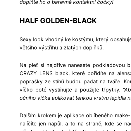
doplňte ho o barevné kontaktní čočky!
HALF GOLDEN-BLACK
Sexy look vhodný ke kostýmu, který obsahuje 
většího výstřihu a zlatých doplňků.
Na pleť si nejdříve nanesete podkladovou bá
CRAZY LENS black, které pořídíte na alensa
poprašky ze stínů budou padat na tváře. Ko
víčko poté vystínujte a použijte třpytky.
“Ab
očního víčka aplikovat tenkou vrstvu lepidla n
Dalším krokem je aplikace oblíbeného make-u
nalíčíte jen napůl, a to na straně, kde se 