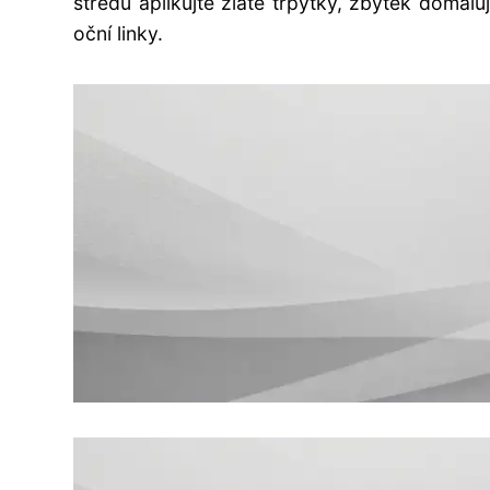
středu aplikujte zlaté třpytky, zbytek doma
oční linky.