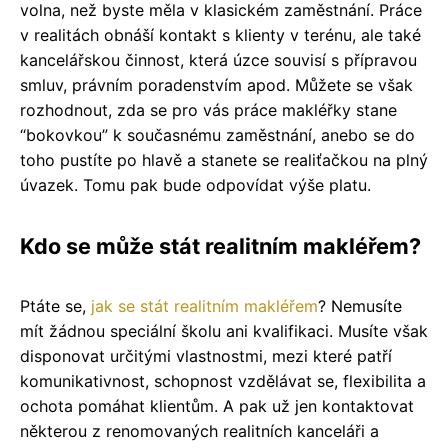
volna, než byste měla v klasickém zaměstnání. Práce
v realitách obnáší kontakt s klienty v terénu, ale také
kancelářskou činnost, která úzce souvisí s přípravou
smluv, právním poradenstvím apod. Můžete se však
rozhodnout, zda se pro vás práce makléřky stane
“bokovkou” k současnému zaměstnání, anebo se do
toho pustíte po hlavě a stanete se realiťačkou na plný
úvazek. Tomu pak bude odpovídat výše platu.
Kdo se může stát realitním makléřem?
Ptáte se,
jak se stát realitním makléřem
? Nemusíte
mít žádnou speciální školu ani kvalifikaci. Musíte však
disponovat určitými vlastnostmi, mezi které patří
komunikativnost, schopnost vzdělávat se, flexibilita a
ochota pomáhat klientům. A pak už jen kontaktovat
některou z renomovaných realitních kanceláři a