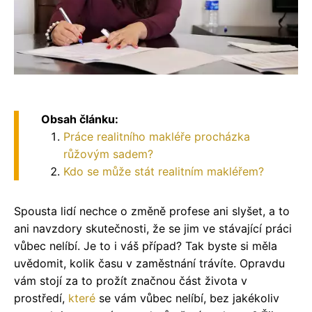
Obsah článku:
Práce realitního makléře procházka
růžovým sadem?
Kdo se může stát realitním makléřem?
Spousta lidí nechce o změně profese ani slyšet, a to
ani navzdory skutečnosti, že se jim ve stávající práci
vůbec nelíbí. Je to i váš případ? Tak byste si měla
uvědomit, kolik času v zaměstnání trávíte. Opravdu
vám stojí za to prožít značnou část života v
prostředí,
které
se vám vůbec nelíbí, bez jakékoliv