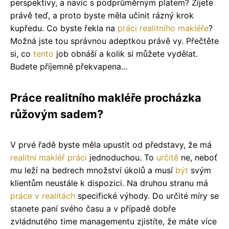
perspektivy, a navíc s podprůměrným platem? Žijete
právě teď, a proto byste měla učinit rázný krok
kupředu. Co byste řekla na
práci realitního makléře
?
Možná jste tou správnou adeptkou právě vy. Přečtěte
si, co
tento
job obnáší a kolik si můžete vydělat.
Budete příjemně překvapena...
Práce realitního makléře procházka
růžovým sadem?
V prvé řadě byste měla upustit od představy, že má
realitní makléř práci
jednoduchou. To
určitě
ne, neboť
mu leží na bedrech množství úkolů a musí
být
svým
klientům neustále k dispozici. Na druhou stranu má
práce v realitách
specifické výhody. Do určité míry se
stanete paní svého času a v případě dobře
zvládnutého time managementu zjistíte, že máte více