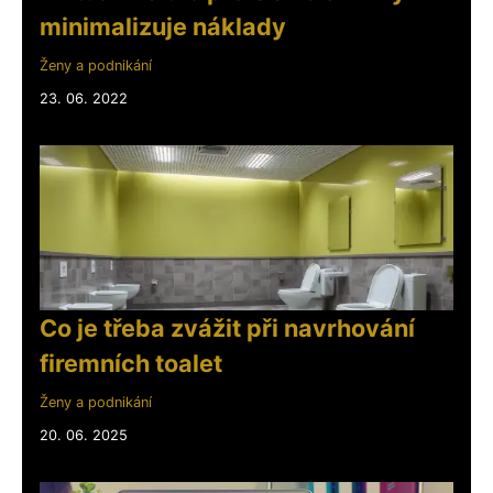
minimalizuje náklady
Ženy a podnikání
23. 06. 2022
Co je třeba zvážit při navrhování
firemních toalet
Ženy a podnikání
20. 06. 2025