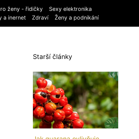
ro ženy - řidičky
Sexy elektronika
 a inernet
Zdraví
Ženy a podnikání
Starší články
Jak guarana ovlivňuje