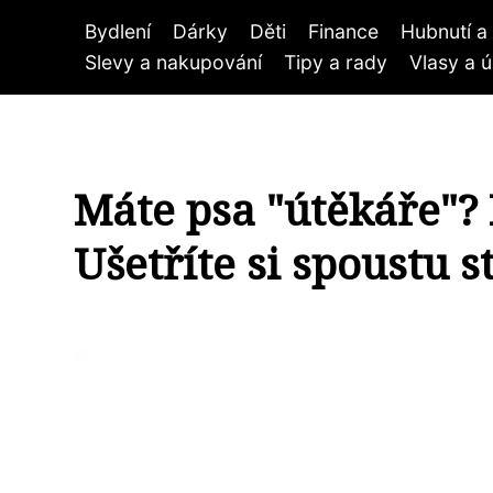
Bydlení
Dárky
Děti
Finance
Hubnutí a 
Slevy a nakupování
Tipy a rady
Vlasy a 
Máte psa "útěkáře"? 
Ušetříte si spoustu st