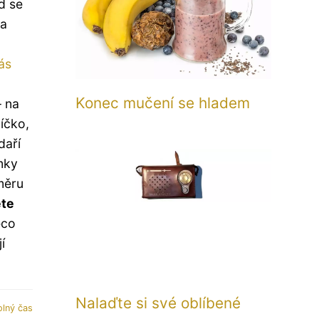
d se
la
ás
Konec mučení se hladem
– na
íčko,
daří
mky
měru
ete
ěco
í
Nalaďte si své oblíbené
olný čas