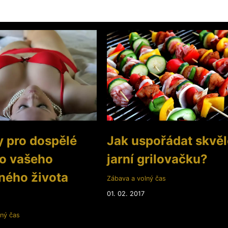
 pro dospělé
Jak uspořádat skvě
do vašeho
jarní grilovačku?
ného života
Zábava a volný čas
01. 02. 2017
ný čas