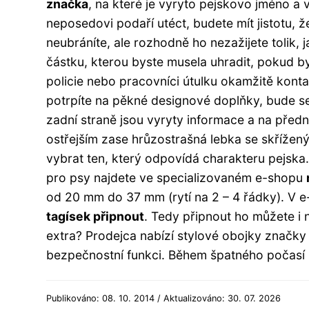
značka
, na které je vyryto pejskovo jméno a 
neposedovi podaří utéct, budete mít jistotu, 
neubráníte, ale rozhodně ho nezažijete tolik
částku, kterou byste musela uhradit, pokud b
policie nebo pracovníci útulku okamžitě kont
potrpíte na pěkné designové doplňky, bude se
zadní straně jsou vyryty informace a na předn
ostřejším zase hrůzostrašná lebka se skřížený
vybrat ten, který odpovídá charakteru pejska.
pro psy najdete ve specializovaném e-shopu
od 20 mm do 37 mm (rytí na 2 – 4 řádky). V 
tagísek připnout
. Tedy připnout ho můžete i
extra? Prodejca nabízí stylové obojky značky 
bezpečnostní funkci. Během špatného počasí
Publikováno: 08. 10. 2014 / Aktualizováno: 30. 07. 2026