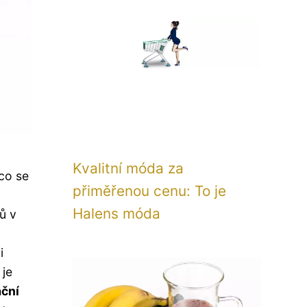
Kvalitní móda za
 co se
přiměřenou cenu: To je
Halens móda
ů v
i
 je
ační