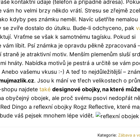
vaše kontaktní údaje (telefon a případně adresa). Poku
že vám ho velmi brzy někdo vrátí. Stresu se zřejmě zce
, jako kdyby pes známku neměl. Navíc ušetříte nemalou
y se zvíře dostalo do útulku. Bude-li odchyceno, pak
v
aktují. Vraťme se však k samotnému tagísku. Pokud si
 vám líbit. Psí známka je opravdu pěkně zpracovaná 
í straně je atraktivní motiv. Menším plemenům sluší srd
mi hnáty. Nabídka motivů je pestrá a určitě se vám po
 Anebo vašemu vkusu :-) A teď to nejdůležitější – zná
mujmazlik.cz
. Jsou k mání ve třech velikostech o prů
e-shopu najdete
také
designové obojky, na které můž
 na obyčejný obojek, ale proč svému psovi nedopřát n
Red Dingo a reflexní obojky Rogz Reflective, které maj
 bude váš pejsek mnohem lépe vidět.
Kategorie:
Zábava a v