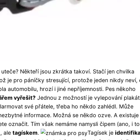
m uteče? Někteří jsou zkrátka takoví. Stačí jen chvilka
ž je pro páníčky stresující, protože jeden nikdy neví,
la automobilu, hrozí i jiné nepříjemnosti. Pes někoho
ářem vyřešit?
Jednou z možností je vylepování plakát
 alarmovat své přátele, třeba ho někdo zahlédl. Může
 nezbytné informace. Možná se někdo ozve. A existuje 
žete označit. Tím však nemáme namysli čipem (ano, i to
, ale
tagískem
.
Tagísek je
identifik