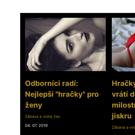
Odborníci radí:
Hračky
Nejlepší "hračky" pro
vrátí 
ženy
milost
jiskru
Zábava a volný čas
04. 07. 2019
Zábava a vol