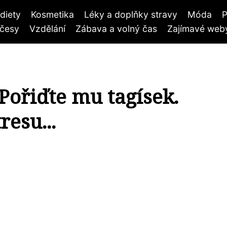
diety
Kosmetika
Léky a doplňky stravy
Móda
P
účesy
Vzdělání
Zábava a volný čas
Zajímavé weby
Pořiďte mu tagísek.
resu...