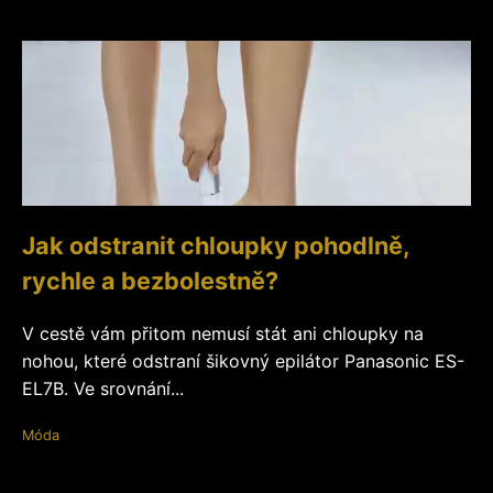
Jak odstranit chloupky pohodlně,
rychle a bezbolestně?
V cestě vám přitom nemusí stát ani chloupky na
nohou, které odstraní šikovný epilátor Panasonic ES-
EL7B. Ve srovnání...
Móda