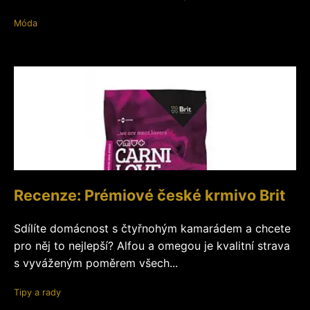
Móda
Recenze: Prémiové české krmivo Brit
Sdílíte domácnost s čtyřnohým kamarádem a chcete
pro něj to nejlepší? Alfou a omegou je kvalitní strava
s vyváženým poměrem všech...
Tipy a rady