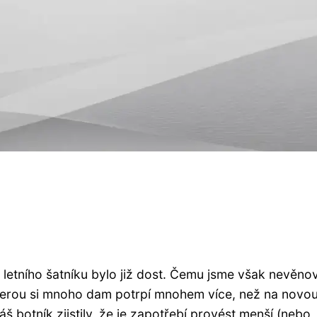
 letního šatníku bylo již dost. Čemu jsme však nevěnov
kterou si mnoho dam potrpí mnohem více, než na novo
áš botník zjistily, že je zapotřebí provést menší (nebo