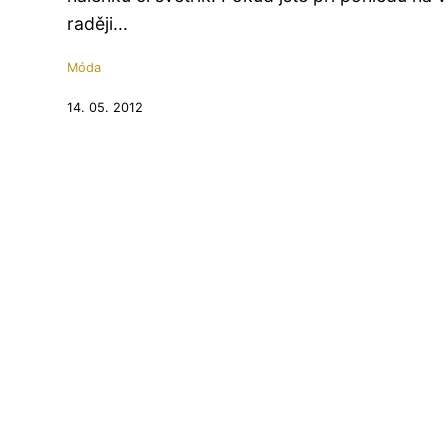
raději...
Móda
14. 05. 2012