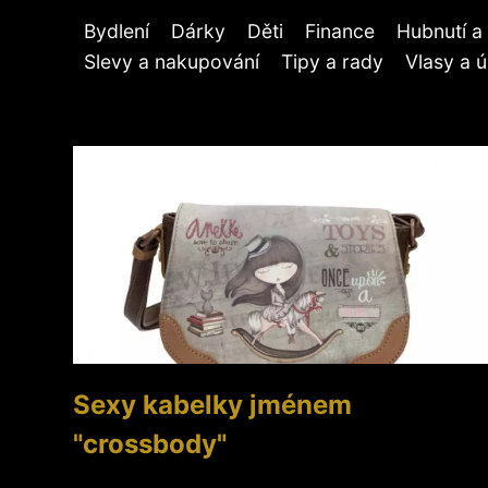
Bydlení
Dárky
Děti
Finance
Hubnutí a 
Slevy a nakupování
Tipy a rady
Vlasy a 
Sexy kabelky jménem
"crossbody"