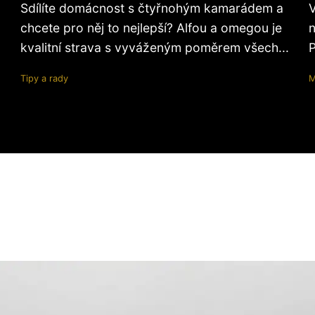
Sdílíte domácnost s čtyřnohým kamarádem a
V
chcete pro něj to nejlepší? Alfou a omegou je
n
kvalitní strava s vyváženým poměrem všech...
P
Tipy a rady
M