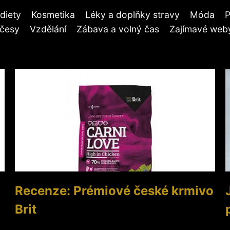
diety
Kosmetika
Léky a doplňky stravy
Móda
P
účesy
Vzdělání
Zábava a volný čas
Zajímavé weby
Recenze: Prémiové české krmivo
Brit