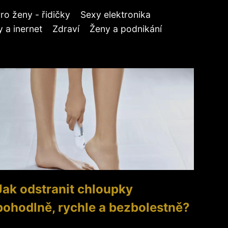
ro ženy - řidičky
Sexy elektronika
 a inernet
Zdraví
Ženy a podnikání
Jak odstranit chloupky
pohodlně, rychle a bezbolestně?