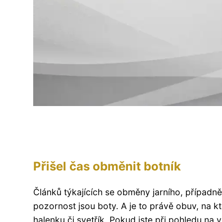
Přišel čas obměnit botník
Článků týkajících se obměny jarního, případně
pozornost jsou boty. A je to právě obuv, na 
halenku či svetřík. Pokud jste při pohledu na v