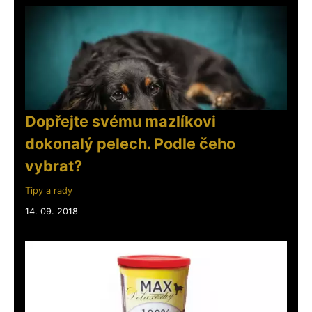
Dopřejte svému mazlíkovi
dokonalý pelech. Podle čeho
vybrat?
Tipy a rady
14. 09. 2018