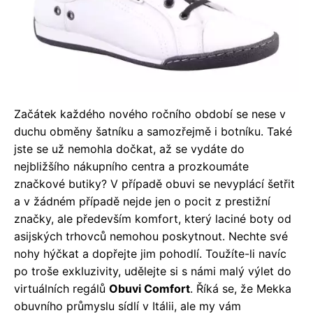
Začátek každého nového ročního období se nese v
duchu obměny šatníku a samozřejmě i botníku. Také
jste se už nemohla dočkat, až se vydáte do
nejbližšího nákupního centra a prozkoumáte
značkové butiky? V případě obuvi se nevyplácí šetřit
a v žádném případě nejde jen o pocit z prestižní
značky, ale především komfort, který laciné boty od
asijských trhovců nemohou poskytnout. Nechte své
nohy hýčkat a dopřejte jim pohodlí. Toužíte-li navíc
po troše exkluzivity, udělejte si s námi malý výlet do
virtuálních regálů
Obuvi Comfort
. Říká se, že Mekka
obuvního průmyslu sídlí v Itálii, ale my vám