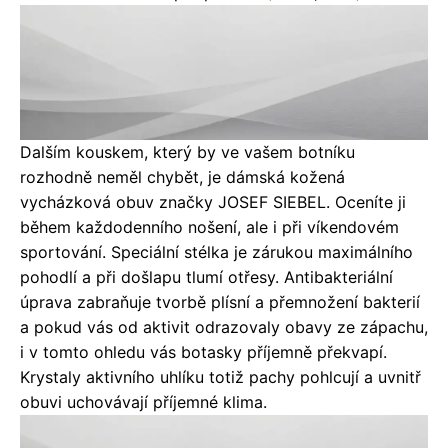
Dalším kouskem, který by ve vašem botníku
rozhodně neměl chybět, je dámská kožená
vycházková obuv značky JOSEF SIEBEL. Oceníte ji
během každodenního nošení, ale i při víkendovém
sportování. Speciální stélka je zárukou maximálního
pohodlí a při došlapu tlumí otřesy. Antibakteriální
úprava zabraňuje tvorbě plísní a přemnožení bakterií
a pokud vás od aktivit odrazovaly obavy ze zápachu,
i v tomto ohledu vás botasky příjemně překvapí.
Krystaly aktivního uhlíku totiž pachy pohlcují a uvnitř
obuvi uchovávají příjemné klima.