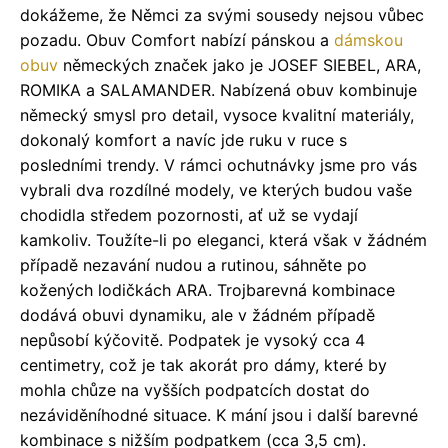
dokážeme, že Němci za svými sousedy nejsou vůbec
pozadu.
Obuv Comfort nabízí pánskou a
dámskou
obuv
německých značek jako je JOSEF SIEBEL, ARA,
ROMIKA a SALAMANDER. Nabízená obuv kombinuje
německý smysl pro detail, vysoce kvalitní materiály,
dokonalý komfort a navíc jde ruku v ruce s
posledními trendy. V rámci ochutnávky jsme pro vás
vybrali dva rozdílné modely, ve kterých budou vaše
chodidla středem pozornosti, ať už se vydají
kamkoliv. Toužíte-li po eleganci, která však v žádném
případě nezavání nudou a rutinou, sáhněte po
kožených lodičkách ARA. Trojbarevná kombinace
dodává obuvi dynamiku, ale v žádném případě
nepůsobí kýčovitě. Podpatek je vysoký cca 4
centimetry, což je tak akorát pro dámy, které by
mohla chůze na vyšších podpatcích dostat do
nezáviděníhodné situace. K mání jsou i další barevné
kombinace s nižším podpatkem (cca 3,5 cm).