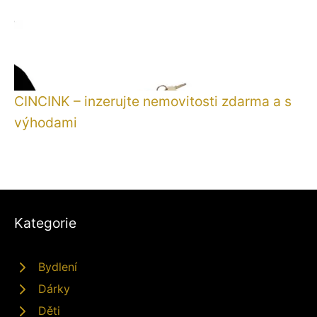
CINCINK – inzerujte nemovitosti zdarma a s
výhodami
Kategorie
Bydlení
Dárky
Děti