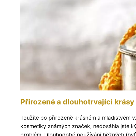
Přirozené a dlouhotrvající krás
Toužíte po přirozeně krásném a mladistvém vz
kosmetiky známých značek, nedosáhla jste k
problém. Dlouhodobé používání běžných (byť