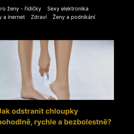
ro ženy - řidičky
Sexy elektronika
 a inernet
Zdraví
Ženy a podnikání
Jak odstranit chloupky
pohodlně, rychle a bezbolestně?