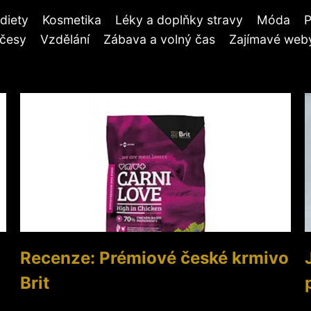
diety
Kosmetika
Léky a doplňky stravy
Móda
P
účesy
Vzdělání
Zábava a volný čas
Zajímavé weby
Recenze: Prémiové české krmivo
Brit