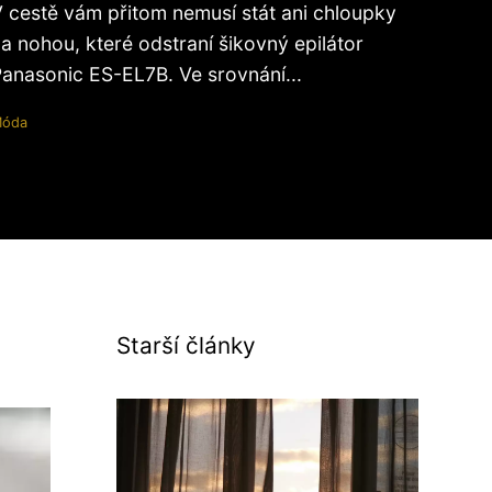
 cestě vám přitom nemusí stát ani chloupky
a nohou, které odstraní šikovný epilátor
anasonic ES-EL7B. Ve srovnání...
óda
Starší články