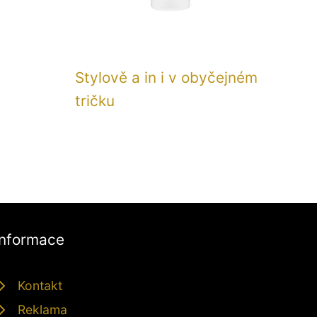
Stylově a in i v obyčejném
tričku
Informace
Kontakt
Reklama