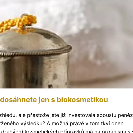
y dosáhnete jen s biokosmetikou
hledu, ale přestože jste již investovala spoustu peně
ýženého výsledku? A možná právě v tom tkví onen
 drahých) kosmetických přípravků má na organismus 