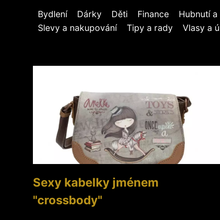
Bydlení
Dárky
Děti
Finance
Hubnutí a 
Slevy a nakupování
Tipy a rady
Vlasy a 
Sexy kabelky jménem
"crossbody"