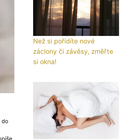
Než si pořídíte nové
záclony či závěsy, změřte
si okna!
z do
spíše