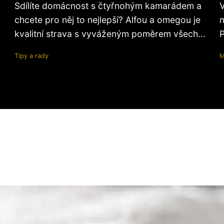
Sdílíte domácnost s čtyřnohým kamarádem a
V
chcete pro něj to nejlepší? Alfou a omegou je
n
kvalitní strava s vyváženým poměrem všech...
P
Tipy a rady
M