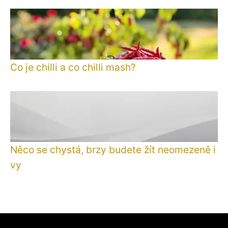
Co je chilli a co chilli mash?
Něco se chystá, brzy budete žít neomezeně i
vy