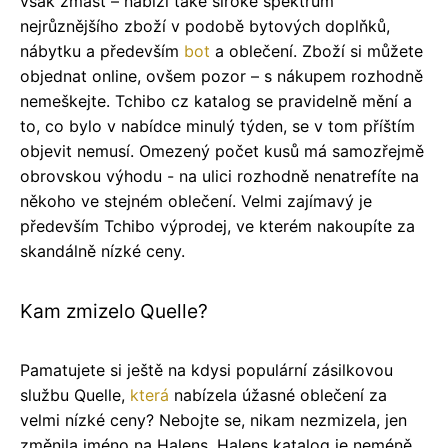
však zmást – nabízí také široké spektrum
nejrůznějšího zboží v podobě bytových doplňků,
nábytku a především
bot
a oblečení. Zboží si můžete
objednat online, ovšem pozor – s nákupem rozhodně
nemeškejte. Tchibo cz katalog se pravidelně mění a
to, co bylo v nabídce minulý týden, se v tom příštím
objevit nemusí. Omezený počet kusů má samozřejmě
obrovskou výhodu - na ulici rozhodně nenatrefíte na
někoho ve stejném oblečení. Velmi zajímavý je
především Tchibo výprodej, ve kterém nakoupíte za
skandálně nízké ceny.
Kam zmizelo Quelle?
Pamatujete si ještě na kdysi populární zásilkovou
službu Quelle,
která
nabízela úžasné oblečení za
velmi nízké ceny? Nebojte se, nikam nezmizela, jen
změnila jméno na Halens. Halens katalog je neméně