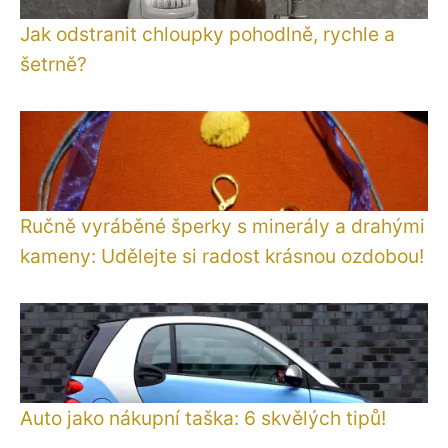
Jak odstranit chloupky pohodlně, rychle a
šetrně?
Ručně vyráběné šperky s minerály a drahými
kameny: Udělejte si radost krásnou ozdobou!
Auto jako nákupní taška: 6 skvělých tipů!