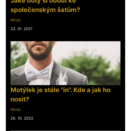
Jaké boty si obout ke
společenským šatům?
Móda
23. 01. 2021
Motýlek je stále "in". Kde a jak ho
nosit?
Móda
26. 10. 2022