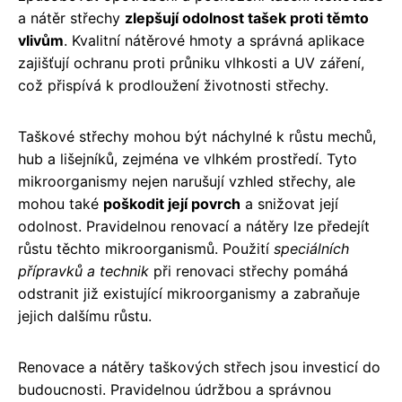
a nátěr střechy
zlepšují odolnost tašek proti těmto
vlivům
. Kvalitní nátěrové hmoty a správná aplikace
zajišťují ochranu proti průniku vlhkosti a UV záření,
což přispívá k prodloužení životnosti střechy.
Taškové střechy mohou být náchylné k růstu mechů,
hub a lišejníků, zejména ve vlhkém prostředí. Tyto
mikroorganismy nejen narušují vzhled střechy, ale
mohou také
poškodit její povrch
a snižovat její
odolnost. Pravidelnou renovací a nátěry lze předejít
růstu těchto mikroorganismů. Použití
speciálních
přípravků a technik
při renovaci střechy pomáhá
odstranit již existující mikroorganismy a zabraňuje
jejich dalšímu růstu.
Renovace a nátěry taškových střech jsou investicí do
budoucnosti. Pravidelnou údržbou a správnou