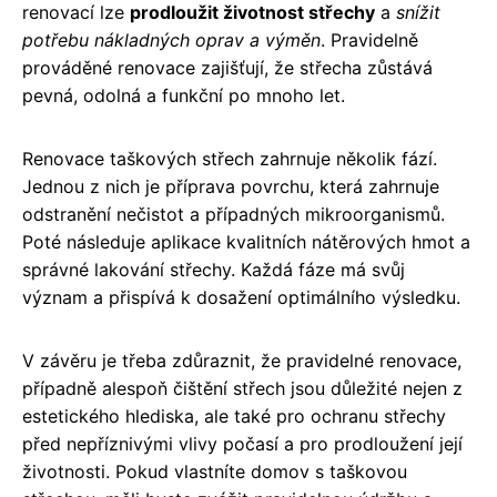
renovací lze
prodloužit životnost střechy
a
snížit
potřebu nákladných oprav a výměn
. Pravidelně
prováděné renovace zajišťují, že střecha zůstává
pevná, odolná a funkční po mnoho let.
Renovace taškových střech zahrnuje několik fází.
Jednou z nich je příprava povrchu, která zahrnuje
odstranění nečistot a případných mikroorganismů.
Poté následuje aplikace kvalitních nátěrových hmot a
správné lakování střechy. Každá fáze má svůj
význam a přispívá k dosažení optimálního výsledku.
V závěru je třeba zdůraznit, že pravidelné renovace,
případně alespoň čištění střech jsou důležité nejen z
estetického hlediska, ale také pro ochranu střechy
před nepříznivými vlivy počasí a pro prodloužení její
životnosti. Pokud vlastníte domov s taškovou