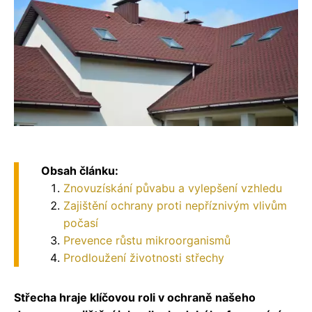
Obsah článku:
Znovuzískání půvabu a vylepšení vzhledu
Zajištění ochrany proti nepříznivým vlivům
počasí
Prevence růstu mikroorganismů
Prodloužení životnosti střechy
Střecha hraje klíčovou roli v ochraně našeho