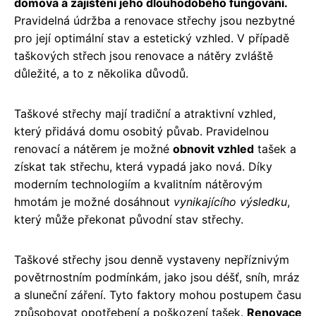
domova a zajištění jeho dlouhodobého fungování.
Pravidelná údržba a renovace střechy jsou nezbytné
pro její optimální stav a estetický vzhled. V případě
taškových střech jsou renovace a nátěry zvláště
důležité, a to z několika důvodů.
Taškové střechy mají tradiční a atraktivní vzhled,
který přidává domu osobitý půvab. Pravidelnou
renovací a nátěrem je možné
obnovit vzhled
tašek a
získat tak střechu, která vypadá jako nová. Díky
moderním technologiím a kvalitním nátěrovým
hmotám je možné dosáhnout
vynikajícího výsledku
,
který může překonat původní stav střechy.
Taškové střechy jsou denně vystaveny nepříznivým
povětrnostním podmínkám, jako jsou déšť, sníh, mráz
a sluneční záření. Tyto faktory mohou postupem času
způsobovat opotřebení a poškození tašek.
Renovace