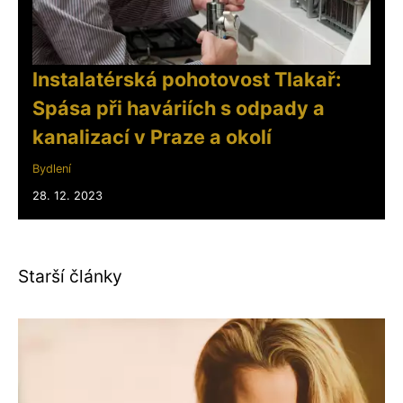
Instalatérská pohotovost Tlakař:
Spása při haváriích s odpady a
kanalizací v Praze a okolí
Bydlení
28. 12. 2023
Starší články