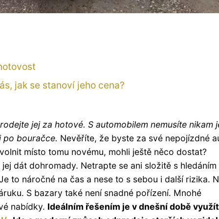
hotovost
vás, jak se stanoví jeho cena?
rodejte jej za hotové. S automobilem nemusíte nikam j
i po bouračce.
Nevěříte, že byste za své nepojízdné a
olnit místo tomu novému, mohli ještě něco dostat?
jej dát dohromady. Netrapte se ani složitě s hledáním
e to náročné na čas a nese to s sebou i další rizika. 
áruku. S bazary také není snadné pořízení. Mnohé
vé nabídky.
Ideálním řešením je v dnešní době využít