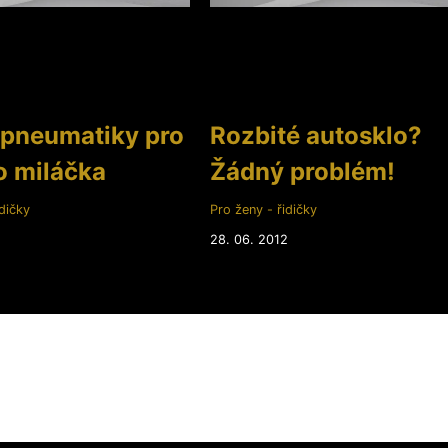
 pneumatiky pro
Rozbité autosklo?
o miláčka
Žádný problém!
dičky
Pro ženy - řidičky
2
28. 06. 2012