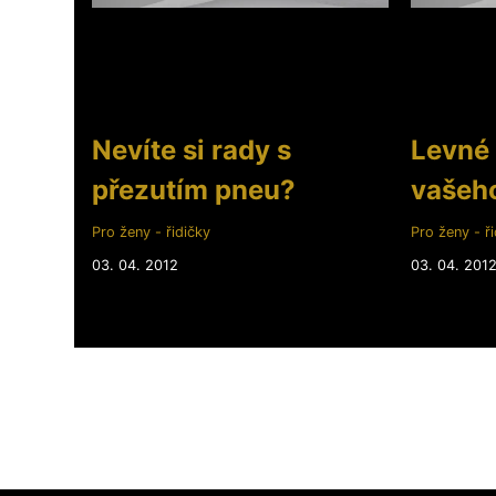
Nevíte si rady s
Levné
přezutím pneu?
vašeh
Pro ženy - řidičky
Pro ženy - ři
03. 04. 2012
03. 04. 201