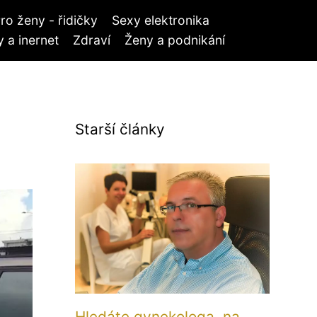
ro ženy - řidičky
Sexy elektronika
 a inernet
Zdraví
Ženy a podnikání
Starší články
Hledáte gynekologa, na