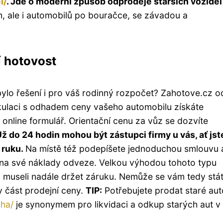
l/
. Jde o moderní způsob odprodeje starších vozidel
, ale i automobilů po bouračce, se závadou a
í hotovost
bylo řešení i pro váš rodinný rozpočet? Zahotove.cz o
lkulaci s odhadem ceny vašeho automobilu získáte
 online formulář. Orientační cenu za vůz se dozvíte
ž do 24 hodin mohou být zástupci firmy u vás, ať jst
 ruku.
Na místě též podepíšete jednoduchou smlouvu 
l na své náklady odveze. Velkou výhodou tohoto typu
 museli nadále držet záruku. Nemůže se vám tedy stát
 část prodejní ceny.
TIP:
Potřebujete prodat staré aut
aha/
je synonymem pro likvidaci a odkup starých aut v