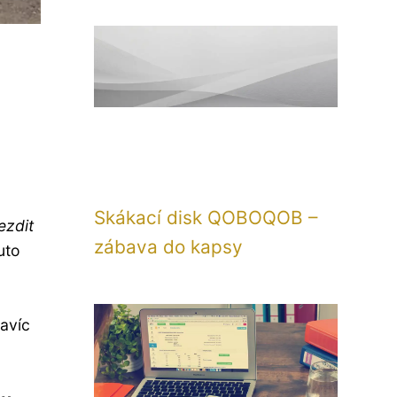
Skákací disk QOBOQOB –
ezdit
zábava do kapsy
uto
Navíc