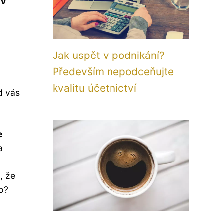
 v
Jak uspět v podnikání?
Především nepodceňujte
kvalitu účetnictví
d vás
e
a
, že
o?