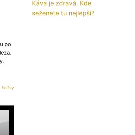
Káva je zdravá. Kde
seženete tu nejlepší?
hu po
leza.
y.
 řidičky