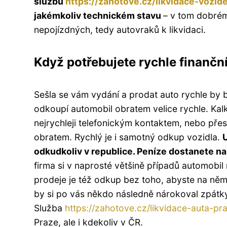
službu
https://zahotove.cz/likvidace-vozide
jakémkoliv technickém stavu
– v tom dobrém
nepojízdných, tedy autovraků k likvidaci.
Když potřebujete rychle finančn
Sešla se vám vydání a prodat auto rychle by 
odkoupí automobil obratem velice rychle. Ka
nejrychleji telefonickým kontaktem, nebo přes
obratem. Rychlý je i samotný odkup vozidla.
U
odkudkoliv v republice. Peníze dostanete na
firma si v naprosté většině případů automobi
prodeje je též odkup bez toho, abyste na něm
by si po vás někdo následně nárokoval zpátky
Služba
https://zahotove.cz/likvidace-auta-pr
Praze, ale i kdekoliv v ČR.