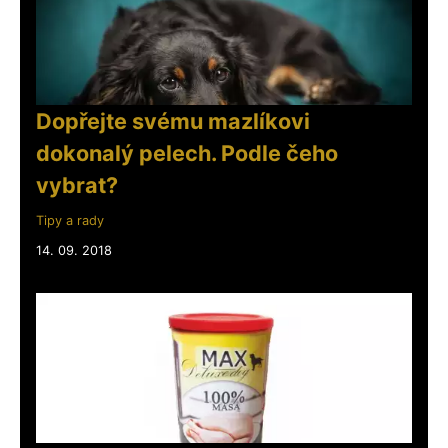
Dopřejte svému mazlíkovi
dokonalý pelech. Podle čeho
vybrat?
Tipy a rady
14. 09. 2018