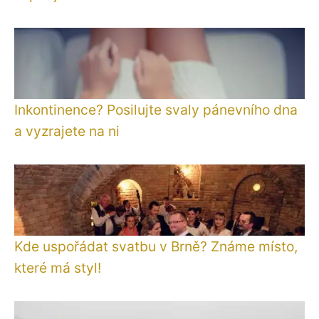
Inkontinence? Posilujte svaly pánevního dna
a vyzrajete na ni
Kde uspořádat svatbu v Brně? Známe místo,
které má styl!