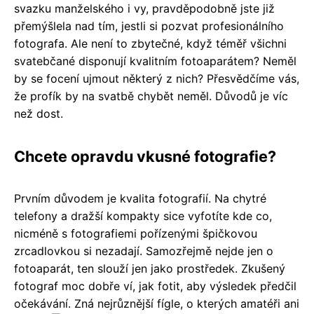
svazku manželského i vy, pravděpodobně jste již
přemýšlela nad tím, jestli si pozvat profesionálního
fotografa. Ale není to zbytečné, když téměř všichni
svatebčané disponují kvalitním fotoaparátem? Neměl
by se focení ujmout některý z nich? Přesvědčíme vás,
že profík by na svatbě chybět neměl. Důvodů je víc
než dost.
Chcete opravdu vkusné fotografie?
Prvním důvodem je kvalita fotografií. Na chytré
telefony a dražší kompakty sice vyfotíte kde co,
nicméně s fotografiemi pořízenými špičkovou
zrcadlovkou si nezadají. Samozřejmě nejde jen o
fotoaparát, ten slouží jen jako prostředek. Zkušený
fotograf moc dobře ví, jak fotit, aby výsledek předčil
očekávání. Zná nejrůznější fígle, o kterých amatéři ani