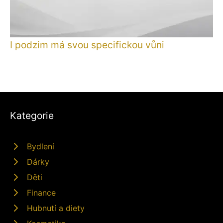
I podzim má svou specifickou vůni
Kategorie
Bydlení
Dárky
Děti
Finance
Hubnutí a diety