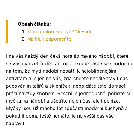
Obsah článku:
Máte malou kuchyň? Nevadí
Na hluk zapomeňte
I na vás každý den čeká hora špinavého nádobí, které
se váš manžel či děti ani nedotknou? Jistě se shodneme
na tom, že mytí nádobí nepatří k nejoblíbenějším
aktivitám a je jen na vás, zda chcete nadále trávit čas
pucováním talířů a skleniček, nebo dáte této domácí
práci navždy sbohem. Řešení je jednoduché, pořiďte si
myčku na nádobí a ušetříte nejen čas, ale i peníze.
Myčky jsou už mnoho let součástí moderní kuchyně a
pokud ji doma ještě nemáte, je nejvyšší čas vše
napravit.