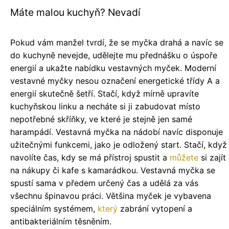
Máte malou kuchyň? Nevadí
Pokud vám manžel tvrdí, že se myčka drahá a navíc se
do kuchyně nevejde, udělejte mu přednášku o úspoře
energií a ukažte nabídku vestavných myček. Moderní
vestavné myčky nesou označení energetické třídy A a
energií skutečně šetří. Stačí, když mírně upravíte
kuchyňskou linku a necháte si ji zabudovat místo
nepotřebné skříňky, ve které je stejně jen samé
harampádí. Vestavná myčka na nádobí navíc disponuje
užitečnými funkcemi, jako je odložený start. Stačí, když
navolíte čas, kdy se má přístroj spustit a
můžete
si zajít
na nákupy či kafe s kamarádkou. Vestavná myčka se
spustí sama v předem určený čas a udělá za vás
všechnu špinavou práci. Většina myček je vybavena
speciálním systémem,
který
zabrání vytopení a
antibakteriálním těsněním.