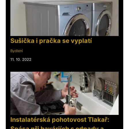
Sušička i pračka se vyplatí
Bydlení
11. 10. 2022
Instalatérská pohotovost Tlakař:
Spása při haváriích s odpady a