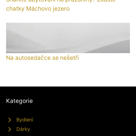
chatky Máchovo jezero
Na autosedačce se nešetří
Kategorie
Bydlení
Dárky