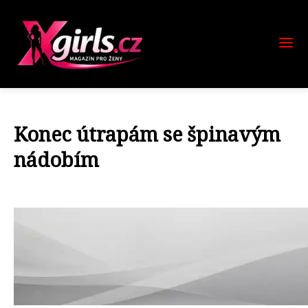
Konec útrapám se špinavým
nádobím