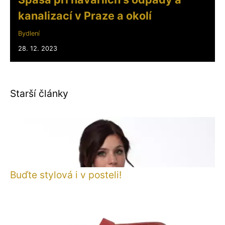
kanalizací v Praze a okolí
Bydlení
28. 12. 2023
Starší články
Buďte stylová i v posteli!