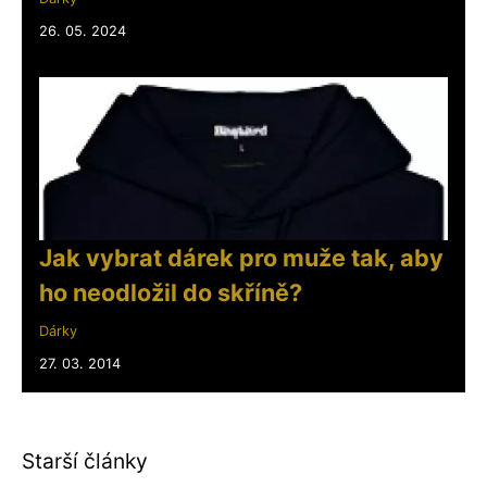
26. 05. 2024
Jak vybrat dárek pro muže tak, aby
ho neodložil do skříně?
Dárky
27. 03. 2014
Starší články