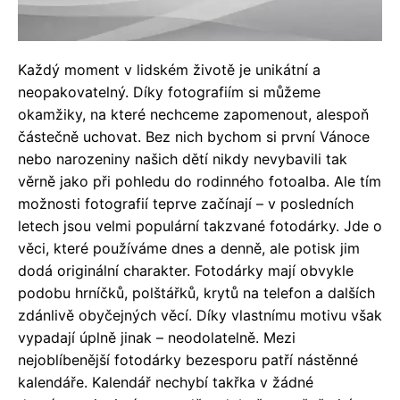
Každý moment v lidském životě je unikátní a
neopakovatelný. Díky fotografiím si můžeme
okamžiky, na které nechceme zapomenout, alespoň
částečně uchovat. Bez nich bychom si první Vánoce
nebo narozeniny našich dětí nikdy nevybavili tak
věrně jako při pohledu do rodinného fotoalba. Ale tím
možnosti fotografií teprve začínají – v posledních
letech jsou velmi populární takzvané fotodárky. Jde o
věci, které používáme dnes a denně, ale potisk jim
dodá originální charakter.
Fotodárky mají obvykle
podobu hrníčků, polštářků, krytů na telefon a dalších
zdánlivě obyčejných věcí. Díky vlastnímu motivu však
vypadají úplně jinak – neodolatelně. Mezi
nejoblíbenější fotodárky bezesporu patří nástěnné
kalendáře. Kalendář nechybí takřka v žádné