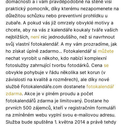
domácnosti a i vám pravděpodobně na stěně visí
praktický pomocník, díky kterému nezapomenete na
důležitou schůzku nebo preventivní prohlídku u
zubaře. A pokud vás již omrzely obvyklé motivy a
chcete, aby na vás z kalendáře koukaly tváře vašich
nejbližších,
není
nic jednoduššího, než si navrhnout
svůj vlastní fotokalendář. A my vám prozradíme, jak
ho získat úplně zadarmo... Fotokalendář si
můžete
nechat vyrobit u někoho, kdo nabízí komplexní
fotoslužby zahrnující tvorbu fotodárků. Cena
se
obvykle pohybuje v řádu několika set korun (v
závislosti na kvalitě a rozměrech), ale díky nové
službě Fotokalendáře.com dostanete
fotokalendář
zdarma
. Akce je v plném proudu a počet
fotokalendářů zdarma je limitovaný. Dostane ho
prvních 500 zájemců, kteří v registračním formuláři
na zmíněném webu vyplní svou e-mailovou adresu.
Služba bude spuštěna 1. května 2014 a právě tehdy