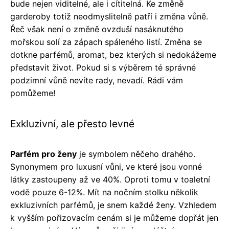
bude nejen viditelné, ale i cítitelná. Ke změně
garderoby totiž neodmyslitelně patří i změna vůně.
Řeč však není o změně ovzduší nasáknutého
mořskou solí za zápach spáleného listí. Změna se
dotkne parfémů, aromat, bez kterých si nedokážeme
představit život. Pokud si s výběrem té správné
podzimní vůně nevíte rady, nevadí. Rádi vám
pomůžeme!
Exkluzivní, ale přesto levné
Parfém pro ženy
je symbolem něčeho drahého.
Synonymem pro luxusní vůni, ve které jsou vonné
látky zastoupeny až ve 40%. Oproti tomu v toaletní
vodě pouze 6-12%. Mít na nočním stolku několik
exkluzivních parfémů, je snem každé ženy. Vzhledem
k vyšším pořizovacím cenám si je můžeme dopřát jen