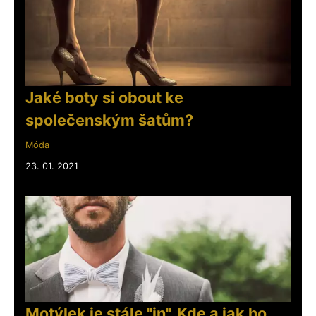
Jaké boty si obout ke
společenským šatům?
Móda
23. 01. 2021
Motýlek je stále "in". Kde a jak ho