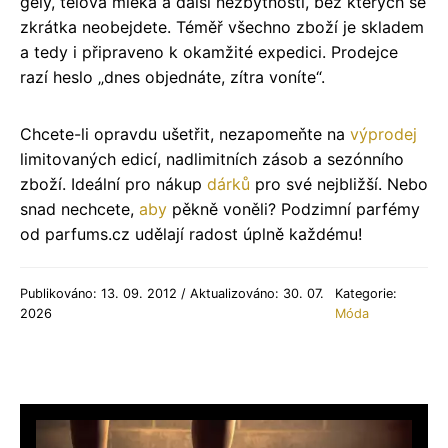
gely, tělová mléka a další nezbytnosti, bez kterých se
zkrátka neobejdete. Téměř všechno zboží je skladem
a tedy i připraveno k okamžité expedici. Prodejce
razí heslo „dnes objednáte, zítra voníte“.
Chcete-li opravdu ušetřit, nezapomeňte na
výprodej
limitovaných edicí, nadlimitních zásob a sezónního
zboží. Ideální pro nákup
dárků
pro své nejbližší. Nebo
snad nechcete,
aby
pěkně voněli? Podzimní parfémy
od parfums.cz udělají radost úplně každému!
Publikováno: 13. 09. 2012 / Aktualizováno: 30. 07.
Kategorie:
2026
Móda