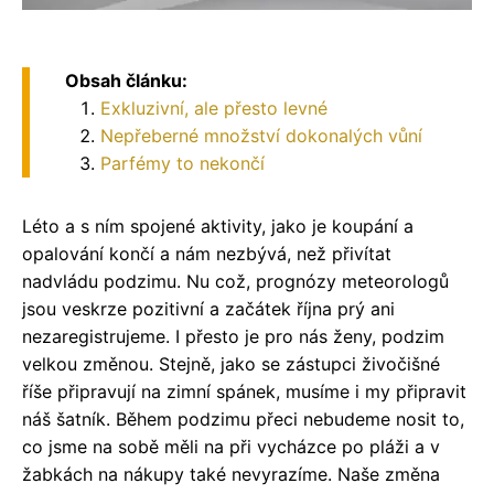
Obsah článku:
Exkluzivní, ale přesto levné
Nepřeberné množství dokonalých vůní
Parfémy to nekončí
Léto a s ním spojené aktivity, jako je koupání a
opalování končí a nám nezbývá, než přivítat
nadvládu podzimu. Nu což, prognózy meteorologů
jsou veskrze pozitivní a začátek října prý ani
nezaregistrujeme. I přesto je pro nás ženy, podzim
velkou změnou. Stejně, jako se zástupci živočišné
říše připravují na zimní spánek, musíme i my připravit
náš šatník. Během podzimu přeci nebudeme nosit to,
co jsme na sobě měli na při vycházce po pláži a v
žabkách na nákupy také nevyrazíme. Naše změna