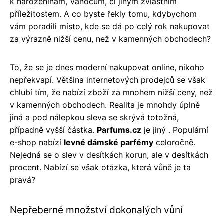
k narozeninám, Vánocům, či jiným zvláštním
příležitostem. A co byste řekly tomu, kdybychom
vám poradili místo, kde se dá po celý rok nakupovat
za výrazně nižší cenu, než v kamenných obchodech?
To, že se je dnes moderní nakupovat online, nikoho
nepřekvapí. Většina internetových prodejců se však
chlubí tím, že nabízí zboží za mnohem nižší ceny, než
v kamenných obchodech. Realita je mnohdy úplně
jiná a pod nálepkou sleva se skrývá totožná,
případně vyšší částka.
Parfums.cz
je jiný . Populární
e-shop nabízí
levné dámské parfémy
celoročně.
Nejedná se o slev v desítkách korun, ale v desítkách
procent. Nabízí se však otázka, která vůně je ta
pravá?
Nepřeberné množství dokonalých vůní