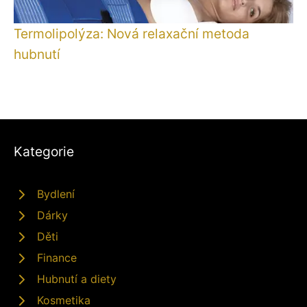
Termolipolýza: Nová relaxační metoda
hubnutí
Kategorie
Bydlení
Dárky
Děti
Finance
Hubnutí a diety
Kosmetika