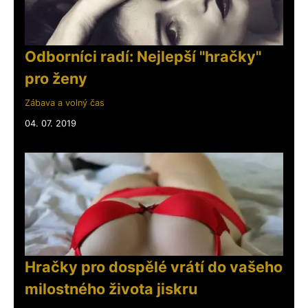
Odborníci radí: Nejlepší "hračky"
pro ženy
Zábava a volný čas
04. 07. 2019
Hračky pro dospělé vrátí do vašeho
milostného života jiskru