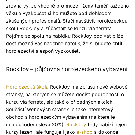
zrovna vy. Je vhodné pro muže i ženy téměř každého
věku a vyzkoušet si ho můžete pod dohledem
zkušených profesionálů. Stačí navštívit horolezeckou
školu RockJoy a zůčastnit se kurzu via ferrata.
Pojďme se spolu na nabídku RockJoy podívat blíže,
dost možná vás nadchne natolik, že si budete chtít
horolezectví alespoň vyzkoušet.
RockJoy – půjčovna horolezeckého vybavení
Horolezecká škola
RockJoy má zbrusu nové webové
stránky, na kterých se můžete dočíst podrobnosti o
kurzu via ferrata, ale také o případných akcích.
Součástí webových stránek je také internetový
obchod s horolezeckým vybavením (na které je
mimochodem sleva 20%).
RockJoy
tedy nabízí nejen
kurzy lezení, ale funguje i jako
e-shop
a dokonce