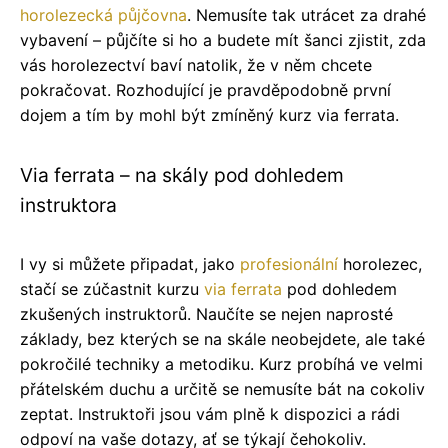
horolezecká půjčovna
. Nemusíte tak utrácet za drahé
vybavení – půjčíte si ho a budete mít šanci zjistit, zda
vás horolezectví baví natolik, že v něm chcete
pokračovat. Rozhodující je pravděpodobně první
dojem a tím by mohl být zmíněný kurz via ferrata.
Via ferrata – na skály pod dohledem
instruktora
I vy si můžete připadat, jako
profesionální
horolezec,
stačí se zúčastnit kurzu
via ferrata
pod dohledem
zkušených instruktorů. Naučíte se nejen naprosté
základy, bez kterých se na skále neobejdete, ale také
pokročilé techniky a metodiku. Kurz probíhá ve velmi
přátelském duchu a určitě se nemusíte bát na cokoliv
zeptat. Instruktoři jsou vám plně k dispozici a rádi
odpoví na vaše dotazy, ať se týkají čehokoliv.