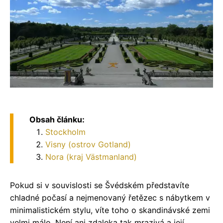
Obsah článku:
Stockholm
Visny (ostrov Gotland)
Nora (kraj Västmanland)
Pokud si v souvislosti se Švédském představíte
chladné počasí a nejmenovaný řetězec s nábytkem v
minimalistickém stylu, víte toho o skandinávské zemi
velmi málo. Není ani zdaleka tak mrazivá a její