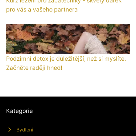
Kurz lezení pro začátečníky - skvělý dárek
pro vás a vašeho partnera
Podzimní detox je důležitější, než si myslíte.
Začněte raději hned!
Kategorie
Bydlení