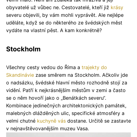
obyvatelé už vůbec ne. Cestovatelé, kteří již
krásy
severu objevili, by vám mohli vyprávět. Ale nejlépe
uděláte, když se do některého ze švédských měst
vydáte na vlastní pěst. A kam konkrétně?
Stockholm
Všechny cesty vedou do Říma a
trajekty do
Skandinávie
zase směrem na Stockholm. Ačkoliv jde
o nadsázku, švédské hlavní město rozhodně stojí za
vidění. Patří k nejkrásnějším městům v zemi a často
se o něm hovoří jako o „Benátkách severu“.
Kombinace jedinečných architektonických památek,
malebných dlážděných ulic, specifické atmosféry a
velmi chutné
kuchyně
vás
dostane. Určitě se zastavte
v nejnavštěvovanějším muzeu Vasa.