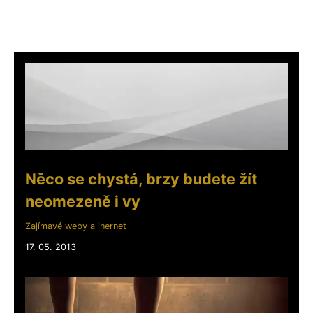
Něco se chystá, brzy budete žít
neomezeně i vy
Zajímavé weby a inernet
17. 05. 2013