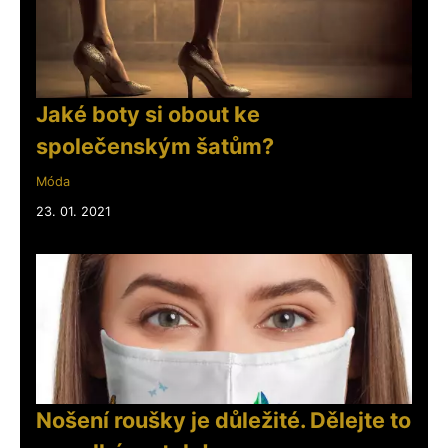
Jaké boty si obout ke
společenským šatům?
Móda
23. 01. 2021
Nošení roušky je důležité. Dělejte to