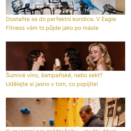
Dostaňte se do perfektní kondice. V Eagle
Fitness vám to půjde jako po másle
Šumivé víno, šampaňské, nebo sekt?
Udělejte si jasno v tom, co popíjíte!