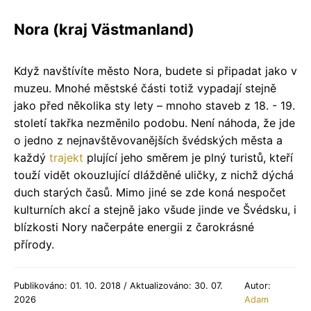
Nora (kraj Västmanland)
Když navštívíte město Nora, budete si připadat jako v
muzeu. Mnohé městské části totiž vypadají stejně
jako před několika sty lety – mnoho staveb z 18. - 19.
století takřka nezměnilo podobu. Není náhoda, že jde
o jedno z nejnavštěvovanějších švédských města a
každý
trajekt
plující jeho směrem je plný turistů, kteří
touží vidět okouzlující dlážděné uličky, z nichž dýchá
duch starých časů. Mimo jiné se zde koná nespočet
kulturních akcí a stejně jako všude jinde ve Švédsku, i
blízkosti Nory načerpáte energii z čarokrásné
přírody.
Publikováno: 01. 10. 2018 / Aktualizováno: 30. 07.
Autor:
2026
Adam