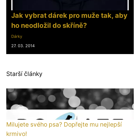
Jak vybrat dárek pro muže tak, aby
ho neodložil do skříně?
Dárky
27. 03. 2014
Starší články
Milujete svého psa? Dopřejte mu nejlepší
krmivo!