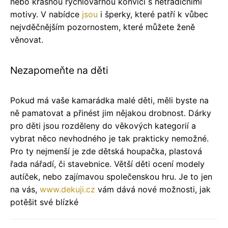
nebo krásnou rychlovarnou konvicí s netradičními
motivy. V nabídce
jsou
i šperky, které patří k vůbec
nejvděčnějším pozornostem, které můžete ženě
věnovat.
Nezapomeňte na děti
Pokud má vaše kamarádka malé děti, měli byste na
ně pamatovat a přinést jim nějakou drobnost. Dárky
pro děti jsou rozděleny do věkových kategorií a
vybrat něco nevhodného je tak prakticky nemožné.
Pro ty nejmenší je zde dětská houpačka, plastová
řada nářadí, či stavebnice. Větší děti ocení modely
autíček, nebo zajímavou společenskou hru. Je to jen
na vás,
www.dekuji.cz
vám dává nové možnosti, jak
potěšit své blízké