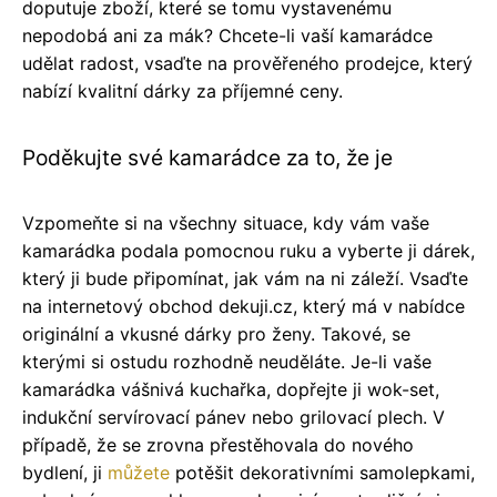
doputuje zboží, které se tomu vystavenému
nepodobá ani za mák? Chcete-li vaší kamarádce
udělat radost, vsaďte na prověřeného prodejce, který
nabízí kvalitní dárky za příjemné ceny.
Poděkujte své kamarádce za to, že je
Vzpomeňte si na všechny situace, kdy vám vaše
kamarádka podala pomocnou ruku a vyberte ji dárek,
který ji bude připomínat, jak vám na ni záleží. Vsaďte
na internetový obchod dekuji.cz, který má v nabídce
originální a vkusné dárky pro ženy. Takové, se
kterými si ostudu rozhodně neuděláte. Je-li vaše
kamarádka vášnivá kuchařka, dopřejte ji wok-set,
indukční servírovací pánev nebo grilovací plech. V
případě, že se zrovna přestěhovala do nového
bydlení, ji
můžete
potěšit dekorativními samolepkami,