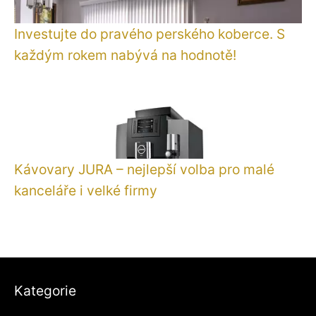
Investujte do pravého perského koberce. S
každým rokem nabývá na hodnotě!
Kávovary JURA – nejlepší volba pro malé
kanceláře i velké firmy
Kategorie