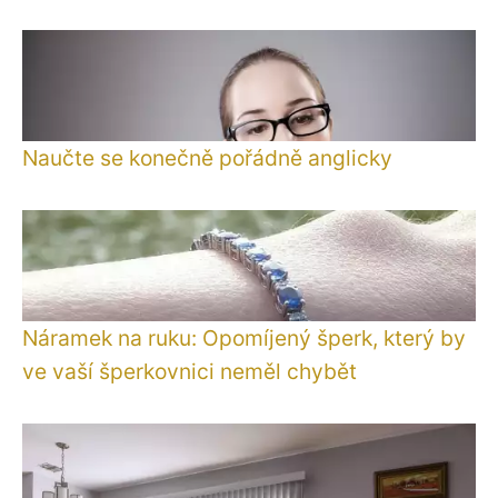
Naučte se konečně pořádně anglicky
Náramek na ruku: Opomíjený šperk, který by
ve vaší šperkovnici neměl chybět