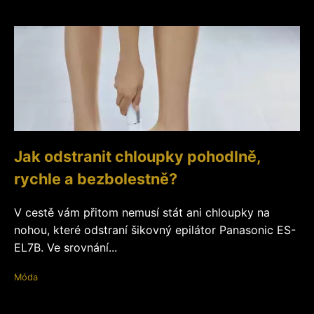
Jak odstranit chloupky pohodlně,
rychle a bezbolestně?
V cestě vám přitom nemusí stát ani chloupky na
nohou, které odstraní šikovný epilátor Panasonic ES-
EL7B. Ve srovnání...
Móda