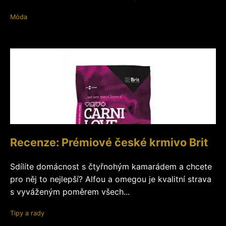
Móda
Recenze: Prémiové české krmivo Brit
Sdílíte domácnost s čtyřnohým kamarádem a chcete
pro něj to nejlepší? Alfou a omegou je kvalitní strava
s vyváženým poměrem všech...
Tipy a rady