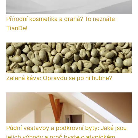
Přírodní kosmetika a drahá? To neznáte
TianDe!
Zelená káva: Opravdu se po ní hubne?
Půdní vestavby a podkrovní byty: Jaké jsou
jejich výhody a proč byste o atypickém