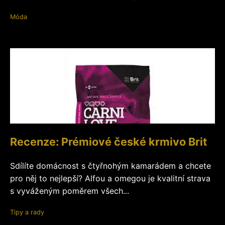
Móda
Recenze: Prémiové české krmivo Brit
Sdílíte domácnost s čtyřnohým kamarádem a chcete
pro něj to nejlepší? Alfou a omegou je kvalitní strava
s vyváženým poměrem všech...
Tipy a rady