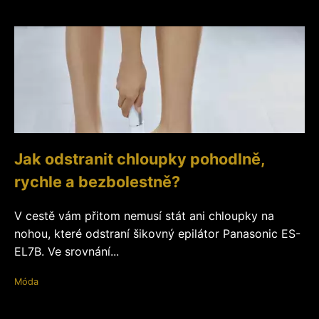
Jak odstranit chloupky pohodlně,
rychle a bezbolestně?
V cestě vám přitom nemusí stát ani chloupky na
nohou, které odstraní šikovný epilátor Panasonic ES-
EL7B. Ve srovnání...
Móda