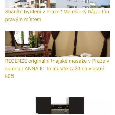
Sháníte bydlení v Praze? Malešický háj je tím
pravým místem
RECENZE originální thajské masáže v Praze v
salonu LANNA K: To musíte zažít na vlastní
kůži