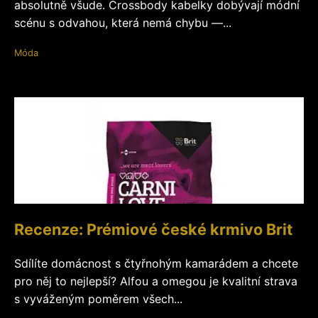
absolutně všude. Crossbody kabelky dobývají módní
scénu s odvahou, která nemá chybu —...
Móda
Recenze: Prémiové české krmivo Brit
Sdílíte domácnost s čtyřnohým kamarádem a chcete
pro něj to nejlepší? Alfou a omegou je kvalitní strava
s vyváženým poměrem všech...