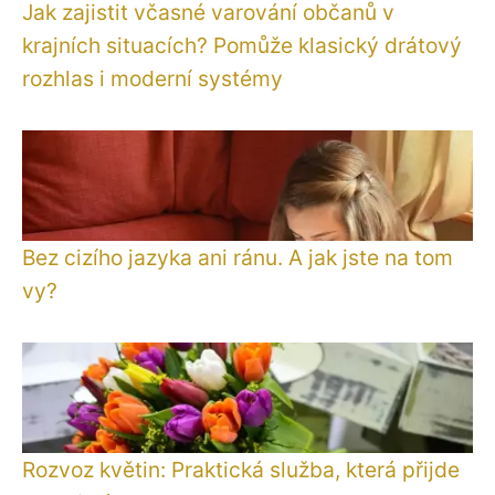
Jak zajistit včasné varování občanů v
krajních situacích? Pomůže klasický drátový
rozhlas i moderní systémy
Bez cizího jazyka ani ránu. A jak jste na tom
vy?
Rozvoz květin: Praktická služba, která přijde