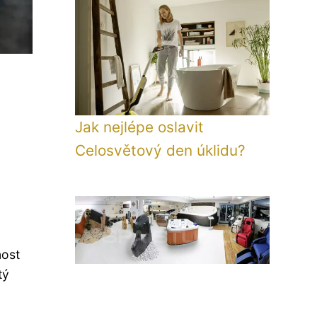
Jak nejlépe oslavit
Celosvětový den úklidu?
nost
tý
u