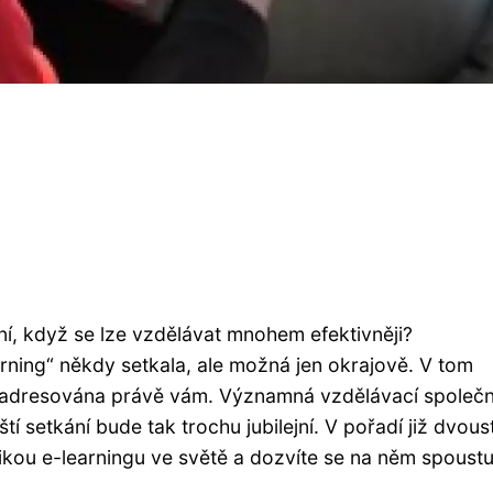
ní, když se lze vzdělávat mnohem efektivněji?
rning“ někdy setkala, ale možná jen okrajově. V tom
h adresována právě vám. Významná vzdělávací společ
í setkání bude tak trochu jubilejní. V pořadí již dvous
kou e-learningu ve světě a dozvíte se na něm spoust