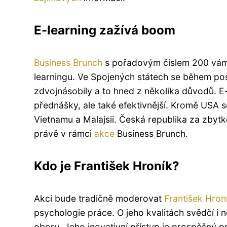
E-learning zažívá boom
Business Brunch
s pořadovým číslem 200 vám 
learningu. Ve Spojených státech se během posl
zdvojnásobily a to hned z několika důvodů. E
přednášky, ale také efektivnější. Kromě USA 
Vietnamu a Malajsii. Česká republika za zbyt
právě v rámci
akce
Business Brunch.
Kdo je František Hroník?
Akci bude tradičně moderovat
František Hron
psychologie práce. O jeho kvalitách svědčí i
oboru. Jeho inovativní přístup je prospěšný p