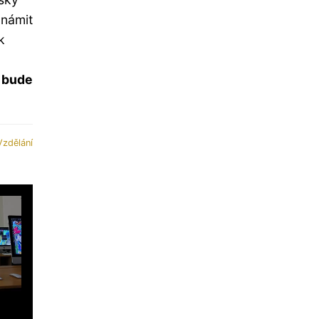
známit
k
 bude
Vzdělání