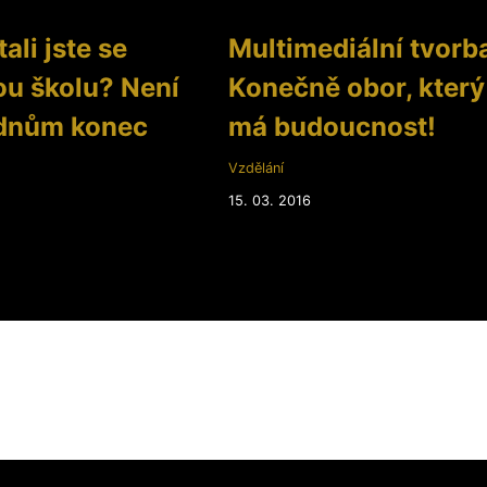
ali jste se
Multimediální tvorb
u školu? Není
Konečně obor, který
dnům konec
má budoucnost!
Vzdělání
2
15. 03. 2016