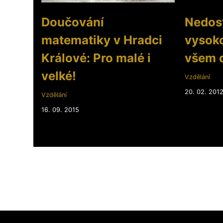
Doučování
Nedost
matematiky v Hradci
vysoko
Králové: Pro malé i
všem 
velké!
Vzdělání
20. 02. 201
Vzdělání
16. 09. 2015