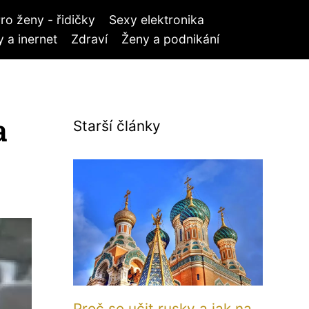
ro ženy - řidičky
Sexy elektronika
 a inernet
Zdraví
Ženy a podnikání
a
Starší články
Proč se učit rusky a jak na