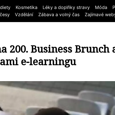
diety
Kosmetika
Léky a doplňky stravy
Móda
P
účesy
Vzdělání
Zábava a volný čas
Zajímavé weby
a 200. Business Brunch 
ami e-learningu