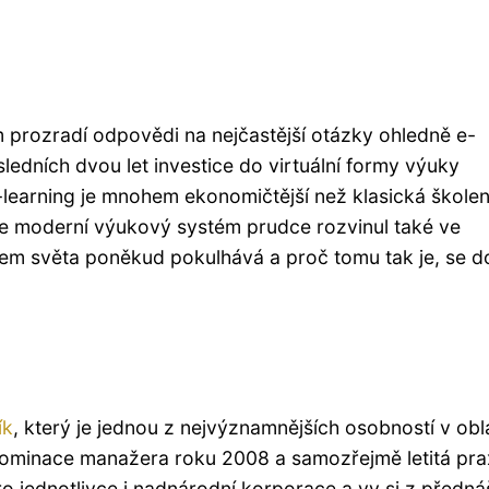
prozradí odpovědi na nejčastější otázky ohledně e-
edních dvou let investice do virtuální formy výuky
-learning je mnohem ekonomičtější než klasická školen
se moderní výukový systém prudce rozvinul také ve
kem světa poněkud pokulhává a proč tomu tak je, se d
ík
, který je jednou z nejvýznamnějších osobností v obl
 nominace manažera roku 2008 a samozřejmě letitá pra
ro jednotlivce i nadnárodní korporace a vy si z předn