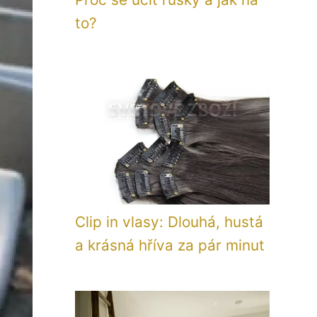
to?
Clip in vlasy: Dlouhá, hustá
a krásná hříva za pár minut