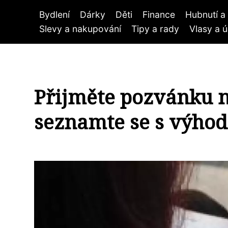
Bydlení
Dárky
Děti
Finance
Hubnutí a 
Slevy a nakupování
Tipy a rady
Vlasy a 
Přijměte pozvánku n
seznamte se s výhod