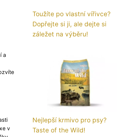
Toužíte po vlastní vířivce?
Dopřejte si ji, ale dejte si
záležet na výběru!
í a
ozvíte
Nejlepší krmivo pro psy?
asti
xe v
Taste of the Wild!
ášky