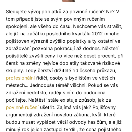
Sledujete vývoj poplatků za povinné ručení? Ne? V
tom případě jste se svým povinným ručením
spokojeni, ale všeho do času. Nechceme vás strašit,
ale již na začátku posledního kvartálu 2012 mnoho
pojišťoven výrazně zvýšilo poplatky a ty ostatní ve
zdražování pozvolna pokračují až dodnes. Někteří
pojistitelé zvýšili ceny i o více než deset procent, při
čemž na změny nejvíce doplatily takzvané rizikové
skupiny. Tedy čerství držitelé řidičského průkazu,
profesionální
řidiči, osoby s bydlištěm ve větších
městech... Jednoduše téměř všichni. Pokud se vás
zdražení nedotklo, raději s ním do budoucna
počítejte.
Naštěstí stále existuje způsob, jak za
povinné ručení
ušetřit. Zajímá vás jak? Pojišťovny
argumentují zdražení novelou zákona, kvůli které
budou muset vyplácet větší odvody hasičům, ale již
minulý rok jejich zástupci tvrdili, že cena pojistného