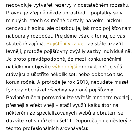
nedovoluje vytvářet rezervy v dostatečném rozsahu.
Pravda je zřejmě někde uprostřed – poplatky se v
minulých letech skutečně dostaly na velmi nízkou
cenovou hladinu, ale otázkou je, jak moc pojišťovnám
nabouraly rozpočet. Přejděme však k tomu, co vás
skutečně zajímá.
Pojištění vozidel
lze stále uzavřít
levněji, protože pojišťovny zvýšily sazby individuálně.
Je proto pravděpodobné, že mezi konkurenčními
nabídkami objevíte
výhodnější
produkt než je váš
stávající a ušetříte několik set, nebo dokonce tisíc
korun ročně. A protože je rok 2013, nebudete muset
fyzicky obcházet všechny vybrané pojišťovny.
Povinné ručení porovnání lze vyřešit mnohem rychleji,
přesněji a efektivněji – stačí využít kalkulátor na
některém ze specializovaných webů a obratem se
dozvíte kolik můžete ušetřit. Doporučujeme některý z
těchto profesionálních srovnávačů: