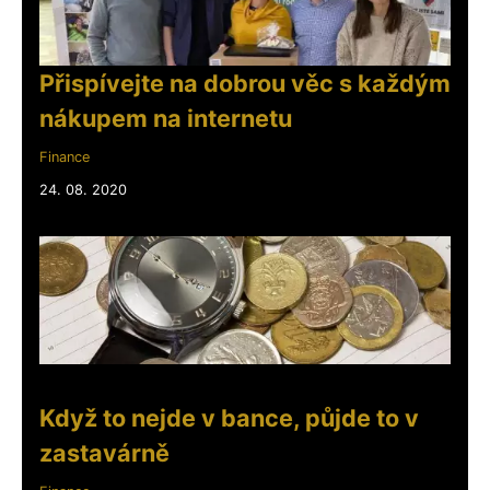
Přispívejte na dobrou věc s každým
nákupem na internetu
Finance
24. 08. 2020
Když to nejde v bance, půjde to v
zastavárně