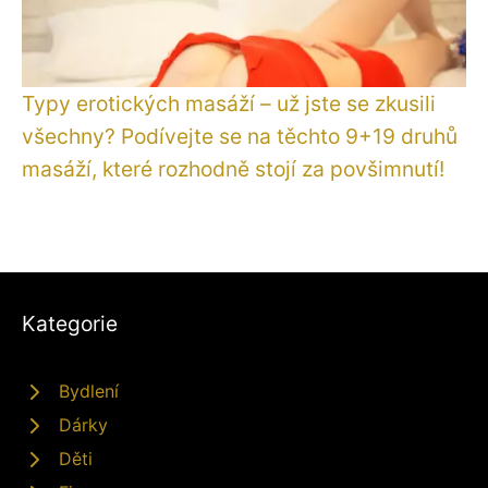
Typy erotických masáží – už jste se zkusili
všechny? Podívejte se na těchto 9+19 druhů
masáží, které rozhodně stojí za povšimnutí!
Kategorie
Bydlení
Dárky
Děti