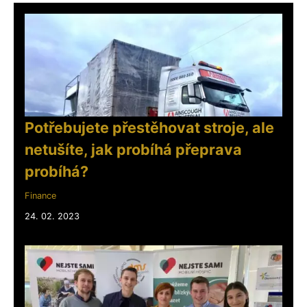
Potřebujete přestěhovat stroje, ale
netušíte, jak probíhá přeprava
probíhá?
Finance
24. 02. 2023