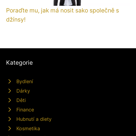
Poraďte mu, jak má nosit sako společně s
džínsy!
Kategorie
Bydlení
Dárky
Děti
Finance
Hubnutí a diety
Kosmetika