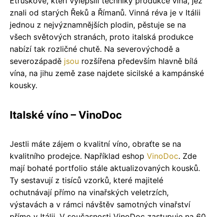
Etruskové, kteří vylepšili techniky produkce vína, jež
znali od starých Řeků a Římanů. Vinná réva je v Itálii
jednou z nejvýznamnějších plodin, pěstuje se na
všech světových stranách, proto italská produkce
nabízí tak rozličné chutě. Na severovýchodě a
severozápadě
jsou
rozšířena především hlavně bílá
vína, na jihu země zase najdete sicilské a kampánské
kousky.
Italské víno – VinoDoc
Jestli máte zájem o kvalitní víno, obraťte se na
kvalitního prodejce. Například eshop
VinoDoc
. Zde
mají bohaté portfolio stále aktualizovaných kousků.
Ty sestavují z tisíců vzorků, které majitelé
ochutnávají přímo na vinařských veletrzích,
výstavách a v rámci návštěv samotných vinařství
přímo v Itálii. V současnosti VinoDoc zastupuje na 60