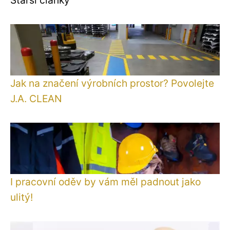
Jak na značení výrobních prostor? Povolejte
J.A. CLEAN
I pracovní oděv by vám měl padnout jako
ulitý!