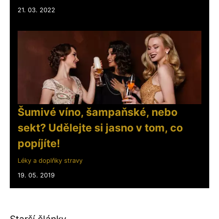
21. 03. 2022
Šumivé víno, šampaňské, nebo
sekt? Udělejte si jasno v tom, co
popíjíte!
Léky a doplňky stravy
19. 05. 2019
Starší články