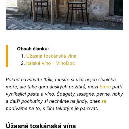
Obsah článku:
Úžasná toskánská vína
Italské víno – VinoDoc
Pokud navštívíte Itálii, musíte si užít nejen sluníčka,
moře, ale také gurmánských požitků, mezi
které
patří
vynikající pasta a víno. Špagety, lasagne, penne, noky
a další pochutiny si necháme na jindy, dnes
se
podíváme na to, s čím tekutým je párovat.
Úžasná toskánská vína