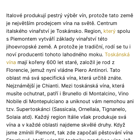
Italové produkují pestrý výběr vín, protože tato země
je největším prodejcem vína na světě. Centrum
italského vinařství je Toskánsko. Region,
který
spolu
s Piemontem vytváří základy vinařství této
jihoevropské země. A protože je tradiční, rodí se tu i
noví producenti tohoto lahodného moku.
Toskánská
vína
mají kořeny 600 let staré, založil je rod z
Florencie, jemuž nyní vládne Piero Antinori. Tato
oblast má svá specifická vína, která určitě znáte.
Nejznámější je Chianti. Mezi toskánská vína, která
musíte ochutnat, patří i Brunello di Montalcino, Vino
Nobile di Montepulciano a uniknout vám nemohou ani
tzv. Supertoskánci (Sassicaia, Ornellaia, Tignanelo,
Solaia atd). Každý region Itálie však produkuje svá
vína a v každé oblasti najdeme skvělé druhy. Když
jsme zmínili Piemont, tak zde započali pěstování vína