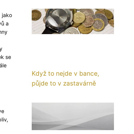
á jako
vů a
hny
y
ek se
ále
Když to nejde v bance,
půjde to v zastavárně
ve
liv,