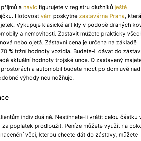
 příjmů a
navíc
figurujete v registru dlužníků
ještě
jčku. Hotovost
vám
poskytne
zastavárna Praha
, kter
jetek. Vykupuje klasické artikly v podobě drahých ko
tomobily a nemovitosti. Zastavit můžete prakticky všec
 nová nebo ojetá. Zástavní cena je určena na základě
0 % tržní hodnoty vozidla. Budete-li dávat do zástav
ladě aktuální hodnoty trojské unce. O zastavený majet
 prostorách a automobil budete moct po domluvě nad
 podobné výhody neumožňuje.
hce
lientům individuálně. Nestihnete-li vrátit celou částku 
 za poplatek prodloužit. Peníze můžete využít na coko
 nacenění věci, kterou chcete dát do zástavy, můžete