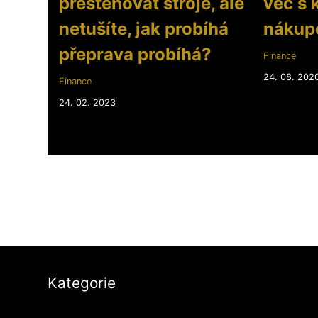
přestěhovat stroje, ale
věc s
netušíte, jak probíhá
nákup
přeprava probíhá?
Finance
24. 08. 202
Finance
24. 02. 2023
Kategorie