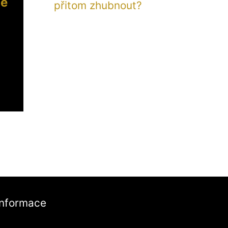
ně
přitom zhubnout?
Informace