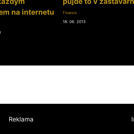
 každým
půjde to v zastavár
em na internetu
Finance
18. 06. 2013
0
Reklama