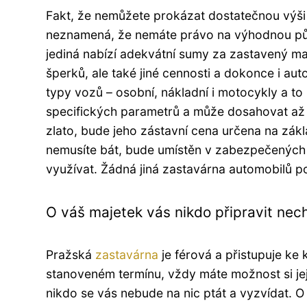
Fakt, že nemůžete prokázat dostatečnou výši
neznamená, že nemáte právo na výhodnou pů
jediná nabízí adekvátní sumy za zastavený ma
šperků, ale také jiné cennosti a dokonce i au
typy vozů – osobní, nákladní i motocykly a to
specifických parametrů a může dosahovat až 7
zlato, bude jeho zástavní cena určena na zák
nemusíte bát, bude umístěn v zabezpečených
využívat. Žádná jiná zastavárna automobilů
O váš majetek vás nikdo připravit nec
Pražská
zastavárna
je férová a přistupuje ke k
stanoveném termínu, vždy máte možnost si jej
nikdo se vás nebude na nic ptát a vyzvídat. O