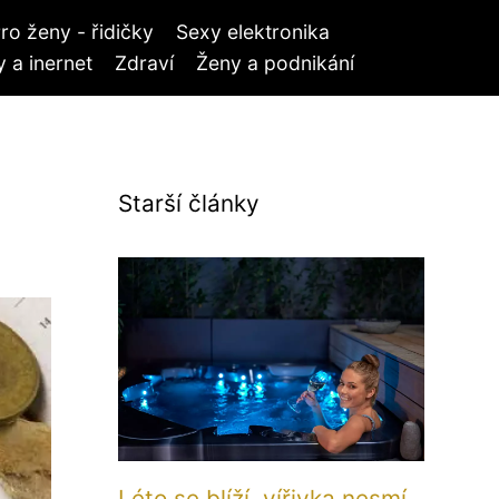
ro ženy - řidičky
Sexy elektronika
 a inernet
Zdraví
Ženy a podnikání
Starší články
Léto se blíží, vířivka nesmí