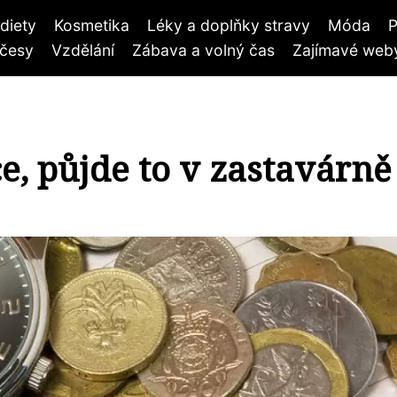
diety
Kosmetika
Léky a doplňky stravy
Móda
P
účesy
Vzdělání
Zábava a volný čas
Zajímavé weby
e, půjde to v zastavárně