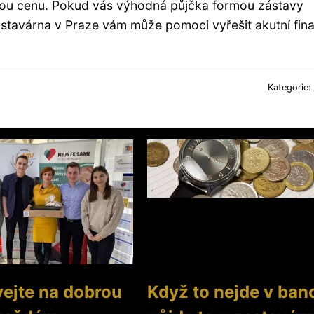
dnou cenu. Pokud vás výhodná půjčka formou zástavy
astavárna v Praze vám může pomoci vyřešit akutní fin
Kategorie:
vejte na dobrou
Když to nejde v ban