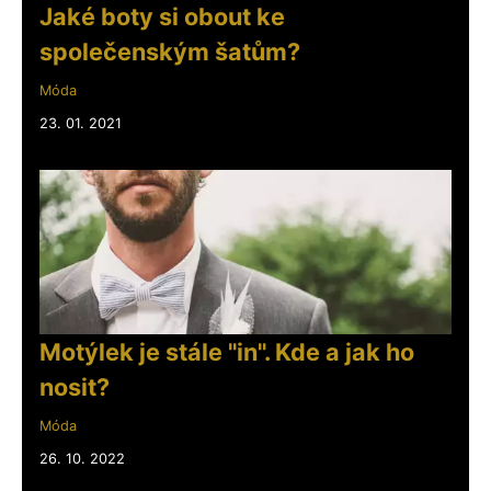
Jaké boty si obout ke
společenským šatům?
Móda
23. 01. 2021
Motýlek je stále "in". Kde a jak ho
nosit?
Móda
26. 10. 2022