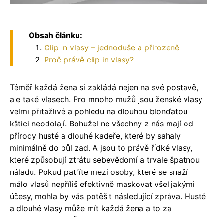
Obsah článku:
Clip in vlasy – jednoduše a přirozeně
Proč právě clip in vlasy?
Téměř každá žena si zakládá nejen na své postavě,
ale také vlasech. Pro mnoho mužů jsou ženské vlasy
velmi přitažlivé a pohledu na dlouhou blonďatou
kštici neodolají. Bohužel ne všechny z nás mají od
přírody husté a dlouhé kadeře, které by sahaly
minimálně do půl zad. A jsou to právě řídké vlasy,
které způsobují ztrátu sebevědomí a trvale špatnou
náladu. Pokud patříte mezi osoby, které se snaží
málo vlasů nepříliš efektivně maskovat všelijakými
účesy, mohla by vás potěšit následující zpráva. Husté
a dlouhé vlasy může mít každá žena a to za