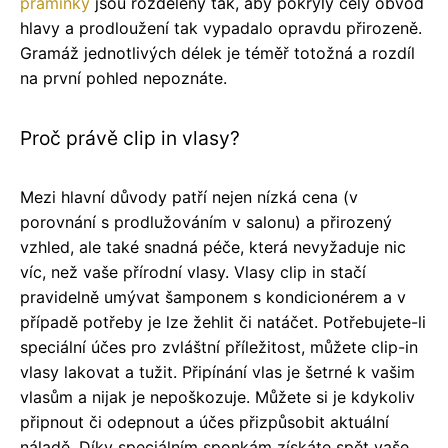
pramínky
jsou rozděleny tak, aby pokryly celý obvod
hlavy a prodloužení tak vypadalo opravdu přirozeně.
Gramáž jednotlivých délek je téměř totožná a rozdíl
na první pohled nepoznáte.
Proč právě clip in vlasy?
Mezi hlavní důvody patří nejen nízká cena (v
porovnání s prodlužováním v salonu) a přirozený
vzhled, ale také snadná péče, která nevyžaduje nic
víc, než vaše přírodní vlasy. Vlasy clip in stačí
pravidelně umývat šamponem s kondicionérem a v
případě potřeby je lze žehlit či natáčet. Potřebujete-li
speciální účes pro zvláštní příležitost, můžete clip-in
vlasy lakovat a tužit. Připínání vlas je šetrné k vašim
vlasům a nijak je nepoškozuje. Můžete si je kdykoliv
připnout či odepnout a účes přizpůsobit aktuální
náladě. Díky speciálním sponkám získáte spět vaše