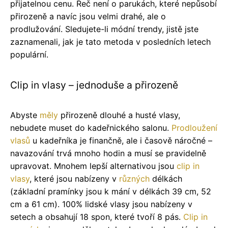
přijatelnou cenu. Řeč není o parukách, které nepůsobí
přirozeně a navíc jsou velmi drahé, ale o
prodlužování. Sledujete-li módní trendy, jistě jste
zaznamenali, jak je tato metoda v posledních letech
populární.
Clip in vlasy – jednoduše a přirozeně
Abyste
měly
přirozeně dlouhé a husté vlasy,
nebudete muset do kadeřnického salonu.
Prodloužení
vlasů
u kadeřníka je finančně, ale i časově náročné –
navazování trvá mnoho hodin a musí se pravidelně
upravovat. Mnohem lepší alternativou jsou
clip in
vlasy
, které jsou nabízeny v
různých
délkách
(základní pramínky jsou k mání v délkách 39 cm, 52
cm a 61 cm). 100% lidské vlasy jsou nabízeny v
setech a obsahují 18 spon, které tvoří 8 pás.
Clip in