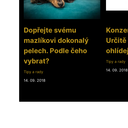
Dopřejte svému
Konzer
mazlíkovi dokonalý
Určitě
pelech. Podle čeho
ohlídej
vybrat?
Tipy a rady
14. 09. 2018
Tipy a rady
14. 09. 2018