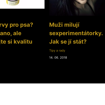
vy pro psa?
Muži milují
 ano, ale
sexperimentátorky.
te si kvalitu
Jak se jí stát?
Tipy a rady
14. 06. 2018