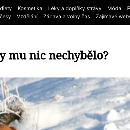
diety
Kosmetika
Léky a doplňky stravy
Móda
P
účesy
Vzdělání
Zábava a volný čas
Zajímavé weby
by mu nic nechybělo?