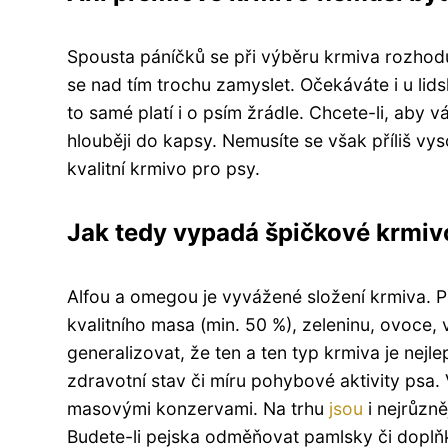
Spousta páníčků se při výběru krmiva rozhoduj
se nad tím trochu zamyslet. Očekáváte i u li
to samé platí i o psím žrádle. Chcete-li, aby
hlouběji do kapsy. Nemusíte se však příliš vys
kvalitní krmivo pro psy.
Jak tedy vypadá špičkové krmiv
Alfou a omegou je vyvážené složení krmiva. P
kvalitního masa (min. 50 %), zeleninu, ovoce, 
generalizovat, že ten a ten typ krmiva je nejl
zdravotní stav či míru pohybové aktivity psa. 
masovými konzervami. Na trhu
jsou
i nejrůzně
Budete-li pejska odměňovat pamlsky či doplň