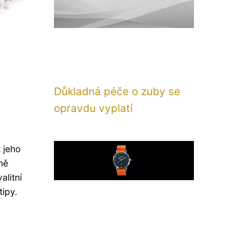
Důkladná péče o zuby se
opravdu vyplatí
t jeho
lně
alitní
tipy.