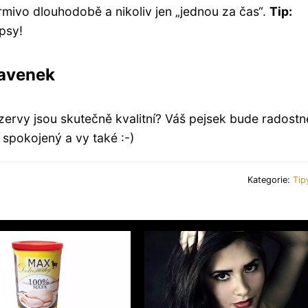
krmivo dlouhodobě a nikoliv jen „jednou za čas“.
Tip:
 psy!
navenek
nzervy jsou skutečně kvalitní? Váš pejsek bude radostně
e spokojený a vy také :-)
Kategorie:
Tip