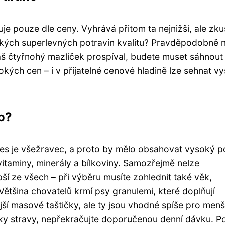
e pouze dle ceny. Vyhrává přitom ta nejnižší, ale zku
dských superlevných potravin kvalitu? Pravděpodobně n
 váš čtyřnohý mazlíček prospíval, budete muset sáhnout
okých cen – i v přijatelné cenové hladině lze sehnat v
o?
es je všežravec, a proto by mělo obsahovat vysoký p
vitaminy, minerály a bílkoviny. Samozřejmě nelze
epší ze všech – při výběru musíte zohlednit také věk,
Většina chovatelů krmí psy granulemi, které doplňují
jší masové taštičky, ale ty jsou vhodné spíše pro menš
ky stravy, nepřekračujte doporučenou denní dávku. P