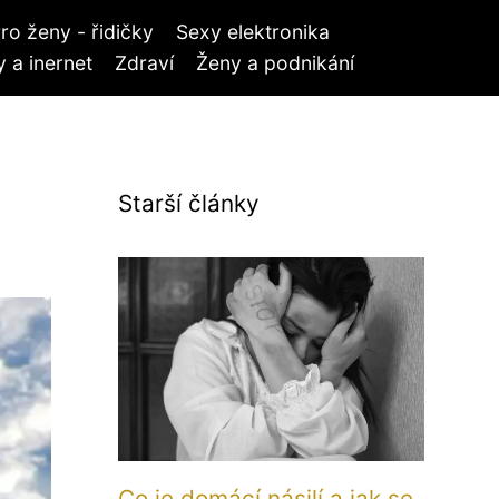
ro ženy - řidičky
Sexy elektronika
 a inernet
Zdraví
Ženy a podnikání
Starší články
Co je domácí násilí a jak se