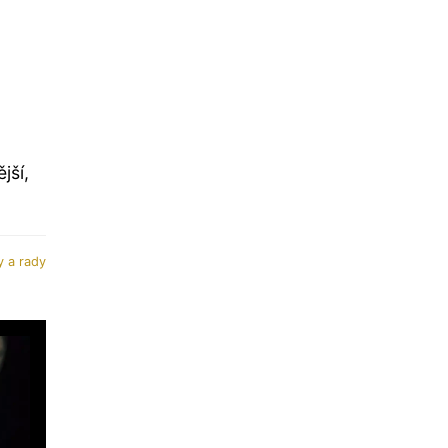
jší,
y a rady