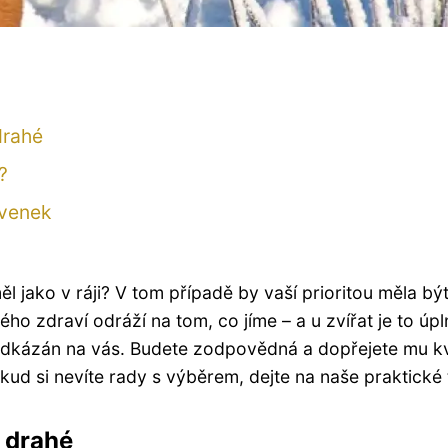
drahé
?
avenek
měl jako v ráji? V tom případě by vaší prioritou měla bý
kého zdraví odráží na tom, co jíme – a u zvířat je to úp
 odkázán na vás. Budete zodpovědná a dopřejete mu kv
ud si nevíte rady s výběrem, dejte na naše praktické 
 drahé