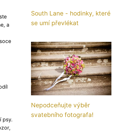
South Lane - hodinky, které
ste
se umí převlékat
e, a
ysoce
odíl
Nepodceňujte výběr
svatebního fotografa!
í psy.
ozor,