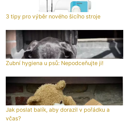
3 tipy pro výběr nového šicího stroje
Zubní hygiena u psů: Nepodceňujte ji!
Jak poslat balík, aby dorazil v pořádku a
včas?