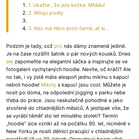
1. Ukažte , že jste kočka. Mňááu!
2. Miluju pixely
3. Kdo má něco proti černé, ať si...
Podzim je tady, což
pro
nás dámy znamená jediné.
Je na čase rozšířit šatník o pár nových kousků. Dnes
ale
zapomeňte na elegantní sáčka a inspirujte se ve
fotogalerii vychytaných hoodie. Nevíte, oč kráčí? Ale
no tak, i vy jistě máte alespoň jednu mikinu s kapucí
neboli hoodie!
Mikiny
s kapucí jsou cool. Můžete je
nosit po doma, na odpolední jogging v parku nebe
třeba do práce. Jsou neskutečně pohodlné a jako
stvořené do chladnějších měsíců. A jestlipak víte, že
se vyrábí téměř sto let minulého století? Termín
„hoodie“ sice vznikl až na počátku 90. let, nicméně v
New Yorku je nosili dělníci pracující v chladnějším