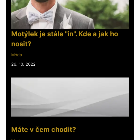
Motýlek je stále "in". Kde a jak ho
nosit?
Móda
26. 10. 2022
Máte v čem chodit?