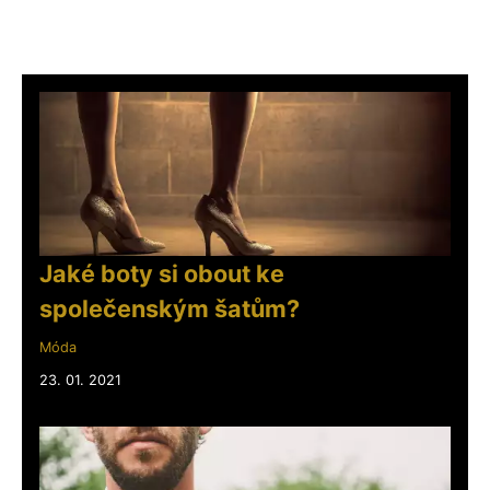
Jaké boty si obout ke
společenským šatům?
Móda
23. 01. 2021