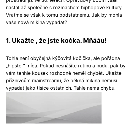
prostředí již ve 30. letech. Opravdový boom však
nastal až společně s rozmachem hiphopové kultury.
Vraťme se však k tomu podstatnému. Jak by mohla
vaše nová mikina vypadat?
1. Ukažte , že jste kočka. Mňááu!
Tohle není obyčejná kýčovitá kočička, ale pořádná
„hipster“ míca. Pokud nesnášíte rutinu a nudu, pak by
vám tenhle kousek rozhodně neměl chybět. Ukažte
příznivcům mainstreamu, že pěkná mikina nemusí
vypadat jako tisíce ostatních. Tahle nemá chybu.