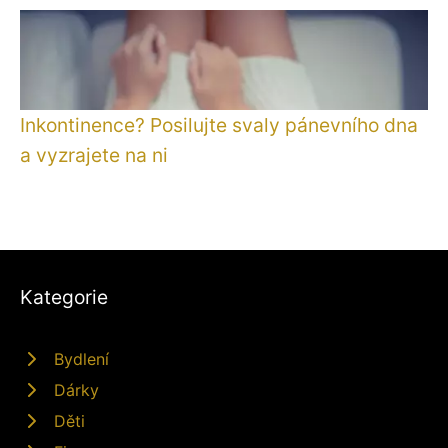
Inkontinence? Posilujte svaly pánevního dna
a vyzrajete na ni
Kategorie
Bydlení
Dárky
Děti