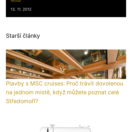
Móda
13. 11. 2012
Starší články
Plavby s MSC cruises: Proč trávit dovolenou
na jednom místě, když můžete poznat celé
Středomoří?