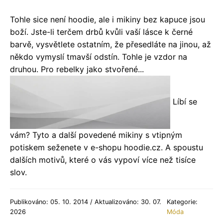
Tohle sice není hoodie, ale i mikiny bez kapuce jsou
boží. Jste-li terčem drbů kvůli vaší lásce k černé
barvě, vysvětlete ostatním, že přesedláte na jinou, až
někdo vymyslí tmavší odstín. Tohle je vzdor na
druhou. Pro rebelky jako stvořené...
Líbí se
vám? Tyto a další povedené mikiny s vtipným
potiskem seženete v e-shopu hoodie.cz. A spoustu
dalších motivů, které o vás vypoví více než tisíce
slov.
Publikováno: 05. 10. 2014 / Aktualizováno: 30. 07.
Kategorie:
2026
Móda