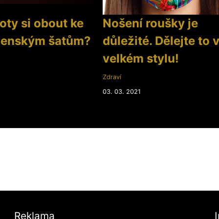
oty si obout ke
Nošení roušky je
čenským šatům?
důležité. Dělejte to 
velkém stylu!
Zdraví
03. 03. 2021
Reklama