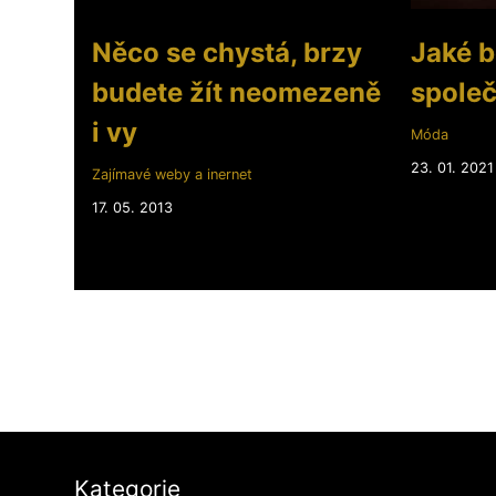
Něco se chystá, brzy
Jaké b
budete žít neomezeně
spole
i vy
Móda
23. 01. 2021
Zajímavé weby a inernet
17. 05. 2013
Kategorie