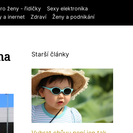
ro ženy - řidičky
Sexy elektronika
 a inernet
Zdraví
Ženy a podnikání
na
Starší články
Vybrat chůvu není jen tak.