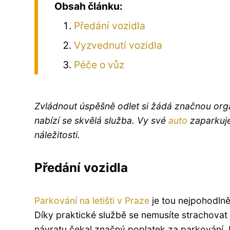
Obsah článku:
Předání vozidla
Vyzvednutí vozidla
Péče o vůz
Zvládnout úspěšně odlet si žádá značnou org
nabízí se skvělá služba. Vy své
auto
zaparkujet
náležitosti.
Předání vozidla
Parkování na letišti v Praze
je tou nejpohodlněj
Díky praktické službě se nemusíte strachovat o
návratu čekal značný poplatek za parkování. 