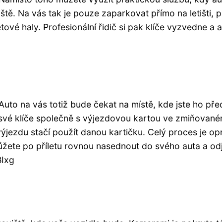
ě. Na vás tak je pouze zaparkovat přímo na letišti, 
ové haly. Profesionální řidič si pak klíče vyzvedne a 
Auto na vás totiž bude čekat na místě, kde jste ho pře
t své klíče společně s výjezdovou kartou ve zmiňovan
ýjezdu stačí použít danou kartičku. Celý proces je o
žete po příletu rovnou nasednout do svého auta a odj
BIxg