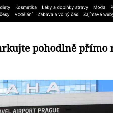
diety
Kosmetika
Léky a doplňky stravy
Móda
P
účesy
Vzdělání
Zábava a volný čas
Zajímavé weby
parkujte pohodlně přímo 