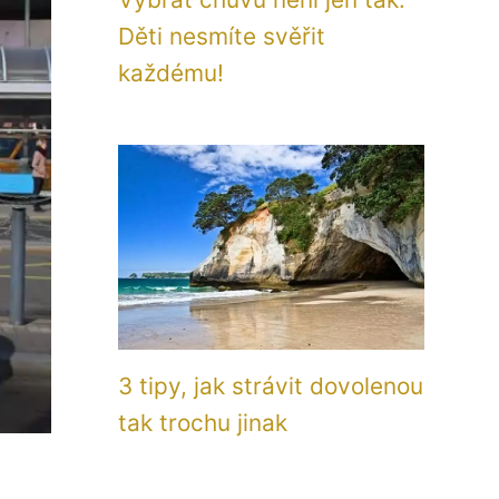
Děti nesmíte svěřit
každému!
3 tipy, jak strávit dovolenou
tak trochu jinak