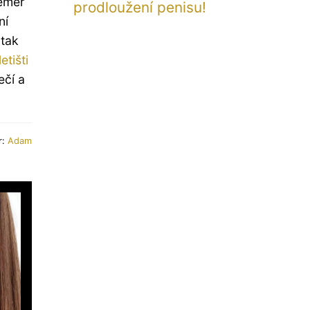
téměř
prodloužení penisu!
ní
 tak
etišti
ečí a
r:
Adam