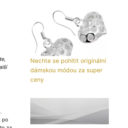
te,
Nechte se pohltit originální
alší
dámskou módou za super
ceny
.
k po
to za