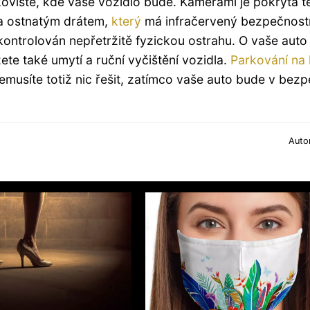
viště, kde vaše vozidlo bude. Kamerami je pokryta 
na ostnatým drátem,
který
má infračervený bezpečnost
kontrolován nepřetržitě fyzickou ostrahu. O vaše auto
ete také umytí a ruční vyčištění vozidla.
Parkování na l
Nemusíte totiž nic řešit, zatímco vaše auto bude v bezp
Auto