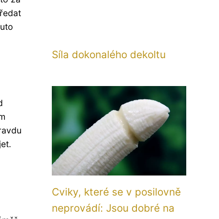
předat
auto
Síla dokonalého dekoltu
d
ém
pravdu
et.
Cviky, které se v posilovně
neprovádí: Jsou dobré na