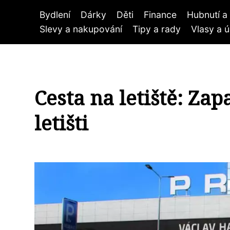
Bydlení
Dárky
Děti
Finance
Hubnutí a 
Slevy a nakupování
Tipy a rady
Vlasy a 
Cesta na letiště: Za
letišti