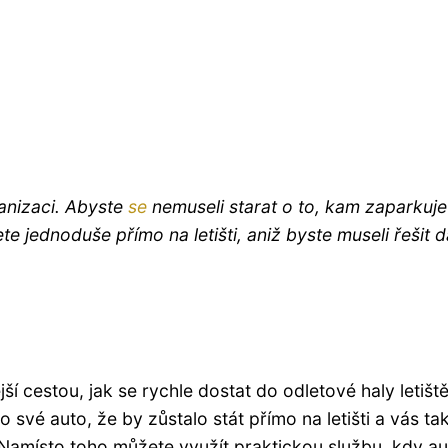
anizaci. Abyste
se
nemuseli starat o to, kam zaparkuje
e jednoduše přímo na letišti, aniž byste museli řešit d
ší cestou, jak se rychle dostat do odletové haly letiště
 své auto, že by zůstalo stát přímo na letišti a vás ta
Namísto toho můžete využít praktickou službu, kdy au